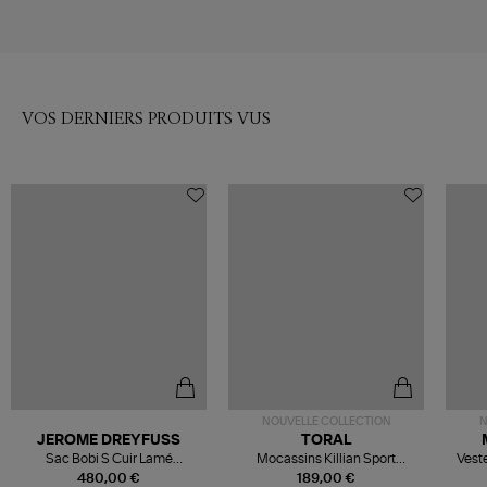
VOS DERNIERS PRODUITS VUS
NOUVELLE COLLECTION
N
JEROME DREYFUSS
TORAL
Sac Bobi S Cuir Lamé
Mocassins Killian Sport
Veste
Champagne
Mousse
480,00 €
189,00 €