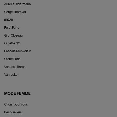
Aurélie Bidermann
Serge Thoraval
d1928
Feidt Paris
Gigi Clozeau
Ginette NY
Pascale Monvoisin
Stone Paris
Vanessa Baroni
Vanrycke
MODE FEMME
Choisi pour vous
Best-Sellers