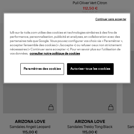
Pull Oliver Vert Citron
112,50 €
281,00 €
Continuer sans accepter
VOUS AIMEREZ AUSSI
lulli-sur-la-toile.com utilise des cookies et technologies similaires à des fins de
performance, personnalisation, publicité et analyses, en collaboration avec des
partenaires tels que Google. Vous pouvez configurer vos choix via « Paramétrer »,
accepter l’ensemble des cookies (« J’accepte ») ou refuser ceux non strictement
nécessaires (« Continuer sans accepter »). Pour en savoir plus sur l’utilisation de
vos données,
consulter notre politique de cookies
Paramètres des cookies
Autoriser tous les cookies
ARIZONA LOVE
ARIZONA LOVE
Sandales Angeli Leopard
Sandales Trekky Tong Black
San
115,00 €
115,00 €