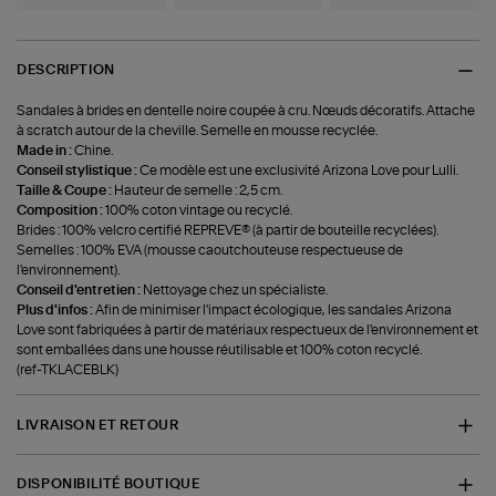
DESCRIPTION
Sandales à brides en dentelle noire coupée à cru. Nœuds décoratifs. Attache
à scratch autour de la cheville. Semelle en mousse recyclée.
Made in :
Chine.
Conseil stylistique :
Ce modèle est une exclusivité Arizona Love pour Lulli.
Taille & Coupe :
Hauteur de semelle : 2,5 cm.
Composition :
100% coton vintage ou recyclé.
Brides : 100% velcro certifié REPREVE® (à partir de bouteille recyclées).
Semelles : 100% EVA (mousse caoutchouteuse respectueuse de
l'environnement).
Conseil d'entretien :
Nettoyage chez un spécialiste.
Plus d'infos :
Afin de minimiser l'impact écologique, les sandales Arizona
Love sont fabriquées à partir de matériaux respectueux de l'environnement et
sont emballées dans une housse réutilisable et 100% coton recyclé.
(ref-TKLACEBLK)
LIVRAISON ET RETOUR
DISPONIBILITÉ BOUTIQUE