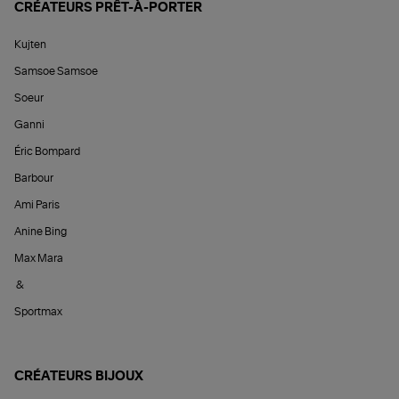
CRÉATEURS PRÊT-À-PORTER
Kujten
Samsoe Samsoe
Soeur
Ganni
Éric Bompard
Barbour
Ami Paris
Anine Bing
Max Mara
&
Sportmax
CRÉATEURS BIJOUX