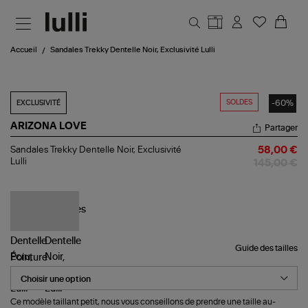
Aller au contenu principal
Accueil
Sandales Trekky Dentelle Noir, Exclusivité Lulli
SOLDES
-60%
EXCLUSIVITÉ
ARIZONA LOVE
Partager
Sandales
Sandales Trekky Dentelle Noir, Exclusivité
58,00 €
Trekky
Lulli
145,00 €
Dentelle
Noir,
Exclusivité
Lulli
Guide des tailles
Pointure
Ce modèle taillant petit, nous vous conseillons de prendre une taille au-