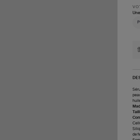
VOT
Une
DE
Séru
peau
huil
Made
Tail
Com
Cell
Sili
de f
Somn