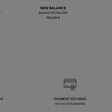
NEW BALANCE
e
Baskets 740 Sea Salt
Veste
120,00 €
3/5
PAIEMENT SÉCURISÉ
en 3 ou 4 fois possible