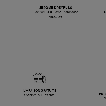
N
JEROME DREYFUSS
te
Sac Bobi S Cuir Lamé Champagne
M
480,00 €
LIVRAISON GRATUITE
RET
à partir de 150 € d'achat*
d