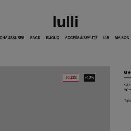
CHAUSSURES
SACS
BIJOUX
ACCESS & BEAUTÉ
LUI
MAISON
GR
-40%
SOLDES
Sé
Séru
Vi
30m
An
Co
Dét
Tail
30