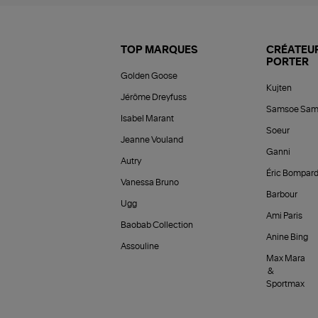
TOP MARQUES
CRÉATEUR
PORTER
Golden Goose
Kujten
Jérôme Dreyfuss
Samsoe Sam
Isabel Marant
Soeur
Jeanne Vouland
Ganni
Autry
Éric Bompar
Vanessa Bruno
Barbour
Ugg
Ami Paris
Baobab Collection
Anine Bing
Assouline
Max Mara
&
Sportmax