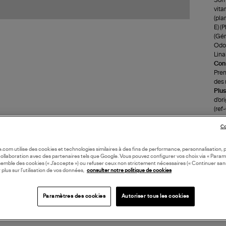
vita
(pla
E) (
(Gér
Odor
Linal
Cons
Pren
des 
Plus
d'or
(re
Co
LI
oile.com utilise des cookies et technologies similaires à des fins de performance, personnalisation, p
collaboration avec des partenaires tels que Google. Vous pouvez configurer vos choix via « Param
DI
semble des cookies (« J’accepte ») ou refuser ceux non strictement nécessaires (« Continuer san
 plus sur l’utilisation de vos données,
consulter notre politique de cookies
Paramètres des cookies
Autoriser tous les cookies