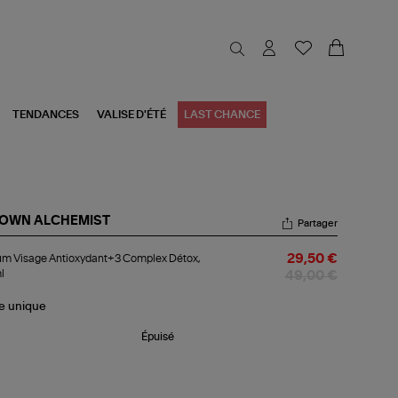
TENDANCES
VALISE D'ÉTÉ
LAST CHANCE
OWN ALCHEMIST
Partager
rum
m Visage Antioxydant+3 Complex Détox,
29,50 €
sage
l
tioxydant+3
49,00 €
mplex
ox,
le
unique
ml
Épuisé