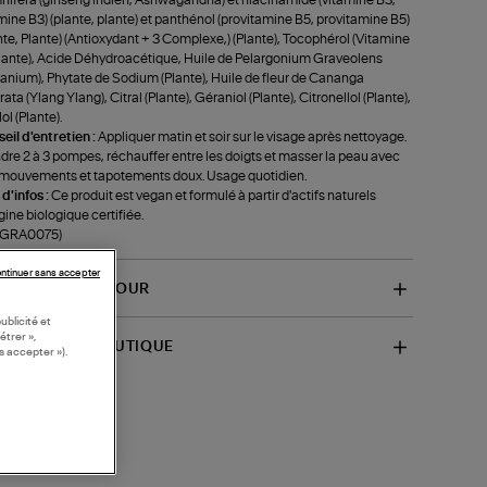
mine B3) (plante, plante) et panthénol (provitamine B5, provitamine B5)
nte, Plante) (Antioxydant + 3 Complexe,) (Plante), Tocophérol (Vitamine
Plante), Acide Déhydroacétique, Huile de Pelargonium Graveolens
anium), Phytate de Sodium (Plante), Huile de fleur de Cananga
ata (Ylang Ylang), Citral (Plante), Géraniol (Plante), Citronellol (Plante),
ol (Plante).
eil d'entretien :
Appliquer matin et soir sur le visage après nettoyage.
dre 2 à 3 pompes, réchauffer entre les doigts et masser la peau avec
mouvements et tapotements doux. Usage quotidien.
 d'infos :
Ce produit est vegan et formulé à partir d'actifs naturels
igine biologique certifiée.
f-GRA0075)
ntinuer sans accepter
VRAISON ET RETOUR
ublicité et
étrer »,
SPONIBILITÉ BOUTIQUE
s accepter »).