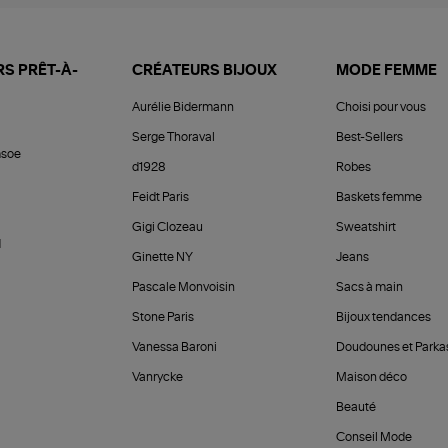
S PRÊT-À-
CRÉATEURS BIJOUX
MODE FEMME
Aurélie Bidermann
Choisi pour vous
Serge Thoraval
Best-Sellers
soe
d1928
Robes
Feidt Paris
Baskets femme
Gigi Clozeau
Sweatshirt
d
Ginette NY
Jeans
Pascale Monvoisin
Sacs à main
Stone Paris
Bijoux tendances
Vanessa Baroni
Doudounes et Parka
Vanrycke
Maison déco
Beauté
Conseil Mode