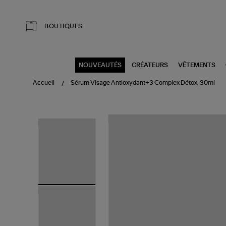
Aller au contenu principal
BOUTIQUES
NOUVEAUTÉS
CRÉATEURS
VÊTEMENTS
Accueil
Sérum Visage Antioxydant+3 Complex Détox, 30ml