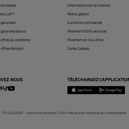
 boutiques
Informations sur la livraison
est Lulli ?
Retour gratuit
 garanties
Suivre ma commande
 garanties Bijoux
Paiement 100% sécurisé
 offres & conditions
Paiement en 3 ou 4 fois
offres d'emploi
Carte Cadeau
IVEZ-NOUS
TÉLÉCHARGEZ L'APPLICATIO
© LULLI 2025 - Tous droits réservés -CGV-Plan du site-Politique de confidentialité