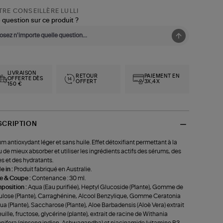
RE CONSEILLÈRE LULLI
 question sur ce produit ?
LIVRAISON
RETOUR
PAIEMENT EN
OFFERTE DÈS
OFFERT
3X,4X
150 €
SCRIPTION
m antioxydant léger et sans huile. Effet détoxifiant permettant à la
 de mieux absorber et utiliser les ingrédients actifs des sérums, des
es et des hydratants.
 in :
Produit fabriqué en Australie.
le & Coupe :
Contenance : 30 ml.
position :
Aqua (Eau purifiée), Heptyl Glucoside (Plante), Gomme de
ulose (Plante), Carraghénine, Alcool Benzylique, Gomme Ceratonia
qua (Plante), Saccharose (Plante), Aloe Barbadensis (Aloè Vera) extrait
euille, fructose, glycérine (plante), extrait de racine de Withania
ifera (ginseng indien, Ashwagandha) et niacinamide (vitamine B3,