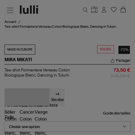
Aller au contenu principal
Accueil
Tee-shirt Formantera Verseau Coton Biologique Blanc, Dancing in Tulum
SOLDES
-70%
MADE IN EUROPE
MIRA MIKATI
Partager
Tee-
Tee-shirt Formantera Verseau Coton
73,50 €
shirt
Biologique Blanc, Dancing in Tulum
245,00 €
Formantera
Verseau
Coton
Biologique
+
4
Blanc,
Voir plus
Dancing
in
Tulum
Guide des tailles
Taille