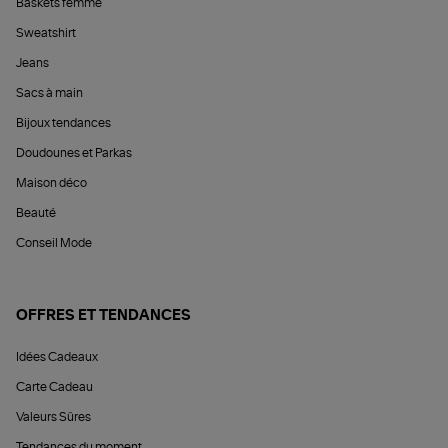
Baskets femme
Sweatshirt
Jeans
Sacs à main
Bijoux tendances
Doudounes et Parkas
Maison déco
Beauté
Conseil Mode
OFFRES ET TENDANCES
Idées Cadeaux
Carte Cadeau
Valeurs Sûres
Tendances du moment