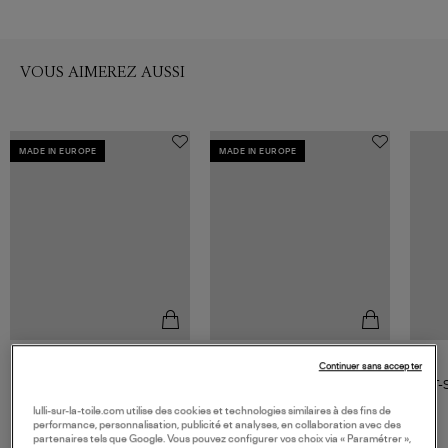
VOUS AIMEREZ AUSSI
MADE IN EUROPE
MADE IN EUROPE
Continuer sans accepter
G.KERO
GANNI
Tee-shirt Steve Got Such
Tee Shirt Basic Baby Fit Fairy
T-
Imprimé
Bright White
80,00 €
115,00 €
lulli-sur-la-toile.com utilise des cookies et technologies similaires à des fins de
performance, personnalisation, publicité et analyses, en collaboration avec des
partenaires tels que Google. Vous pouvez configurer vos choix via « Paramétrer »,