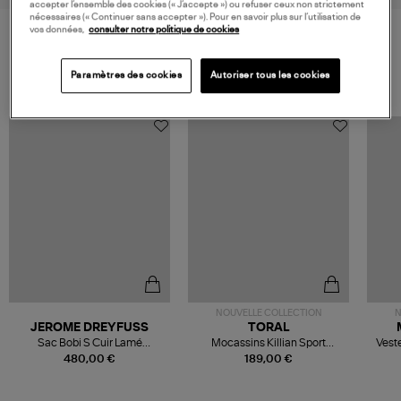
accepter l’ensemble des cookies (« J’accepte ») ou refuser ceux non strictement
nécessaires (« Continuer sans accepter »). Pour en savoir plus sur l’utilisation de
vos données,
consulter notre politique de cookies
VOS DERNIERS PRODUITS VUS
Paramètres des cookies
Autoriser tous les cookies
NOUVELLE COLLECTION
N
JEROME DREYFUSS
TORAL
Sac Bobi S Cuir Lamé
Mocassins Killian Sport
Veste
Champagne
Mousse
480,00 €
189,00 €