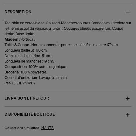
DESCRIPTION
Tee-shirt en coton blanc. Col rond. Manches courtes. Broderie multicolore sur
le thème astral du Verseau à l'avant. Coutures bleues apparentes. Coupe
droite. Base droite.
Made in :
Portugal.
Taille & Coupe :
Notre mannequin porte une taille S et mesure 172 cm.
Longueur (taille S) : 60 cm.
Demi-tour de poitrine : 51 cm.
Longueur de manches : 19 cm.
Composition :
100% coton organique.
Broderie : 100% polyester.
Conseil d'entretien :
Lavage à la main.
(ref-TEE002NWH)
LIVRAISON ET RETOUR
DISPONIBILITÉ BOUTIQUE
HAUTS
Collections similaires :