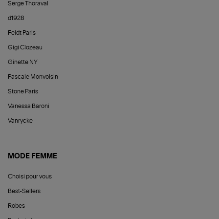
Serge Thoraval
d1928
Feidt Paris
Gigi Clozeau
Ginette NY
Pascale Monvoisin
Stone Paris
Vanessa Baroni
Vanrycke
MODE FEMME
Choisi pour vous
Best-Sellers
Robes