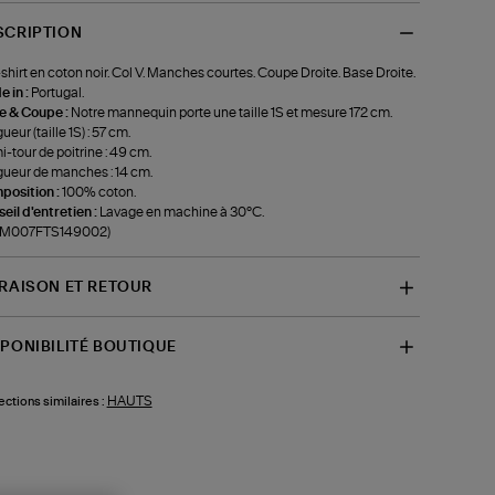
SCRIPTION
shirt en coton noir. Col V. Manches courtes. Coupe Droite. Base Droite.
 in :
Portugal.
le & Coupe :
Notre mannequin porte une taille 1S et mesure 172 cm.
ueur (taille 1S) : 57 cm.
-tour de poitrine : 49 cm.
ueur de manches : 14 cm.
position :
100% coton.
eil d'entretien :
Lavage en machine à 30°C.
f-M007FTS149002)
VRAISON ET RETOUR
SPONIBILITÉ BOUTIQUE
HAUTS
ections similaires :