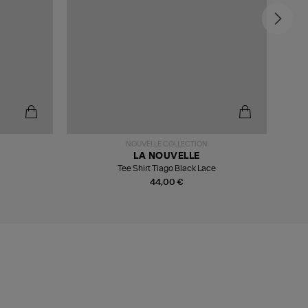
-5
NOUVELLE COLLECTION
LA NOUVELLE
Tee Shirt Tiago Black Lace
T
44,00 €