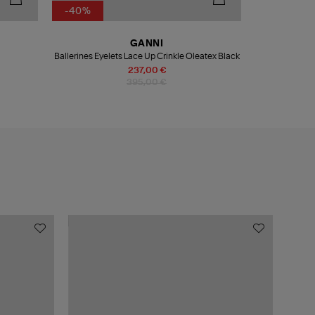
-40%
GANNI
Ballerines Eyelets Lace Up Crinkle Oleatex Black
237,00 €
395,00 €
MADE