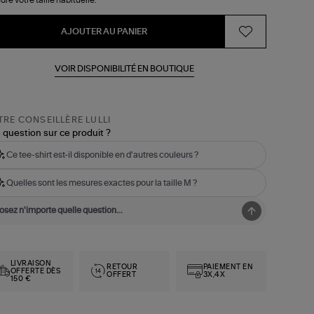
AJOUTER AU PANIER
VOIR DISPONIBILITÉ EN BOUTIQUE
RE CONSEILLÈRE LULLI
 question sur ce produit ?
Ce tee-shirt est-il disponible en d'autres couleurs ?
Quelles sont les mesures exactes pour la taille M ?
LIVRAISON
RETOUR
PAIEMENT EN
OFFERTE DÈS
OFFERT
3X,4X
150 €