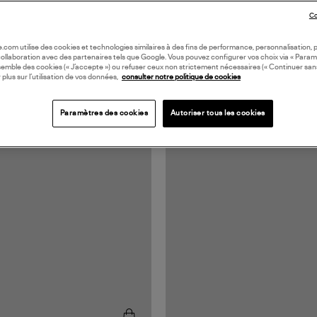
Co
oile.com utilise des cookies et technologies similaires à des fins de performance, personnalisation, p
collaboration avec des partenaires tels que Google. Vous pouvez configurer vos choix via « Param
semble des cookies (« J’accepte ») ou refuser ceux non strictement nécessaires (« Continuer san
 plus sur l’utilisation de vos données,
consulter notre politique de cookies
Paramètres des cookies
Autoriser tous les cookies