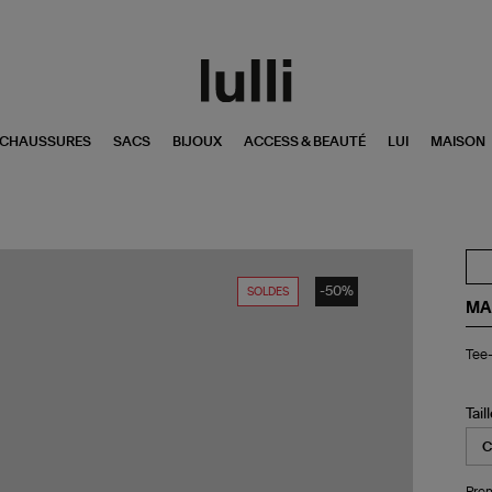
CHAUSSURES
SACS
BIJOUX
ACCESS & BEAUTÉ
LUI
MAISON
-50%
SOLDES
MA
Tee
Tee-
shi
Jul
Col
V
Tail
Co
Noi
Pren