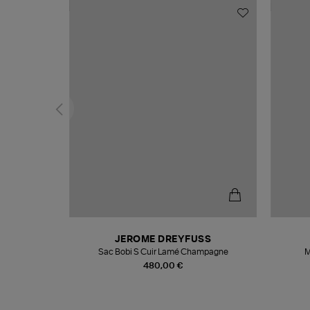
N
JEROME DREYFUSS
te
Sac Bobi S Cuir Lamé Champagne
M
480,00 €