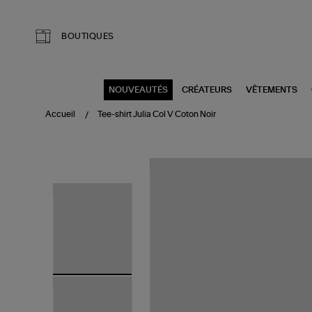
Aller au contenu principal
BOUTIQUES
NOUVEAUTÉS
CRÉATEURS
VÊTEMENTS
Accueil
Tee-shirt Julia Col V Coton Noir