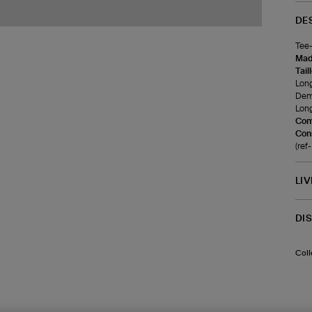
DE
Tee-
Made
Tail
Long
Demi
Long
Com
Cons
(re
LI
DI
Coll