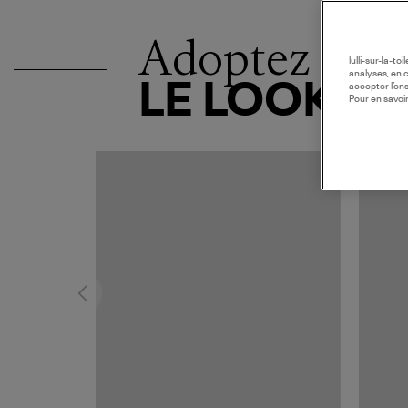
Adoptez
lulli-sur-la-t
analyses, en 
LE LOOK
accepter l’en
Pour en savoir