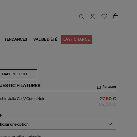
TENDANCES
VALISE D'ÉTÉ
LAST CHANCE
MADE IN EUROPE
JESTIC FILATURES
Partager
-
shirt Julia Col V Coton Noir
27,50 €
rt
ia
55,00 €
le
ton
r
dre votre taille habituelle.