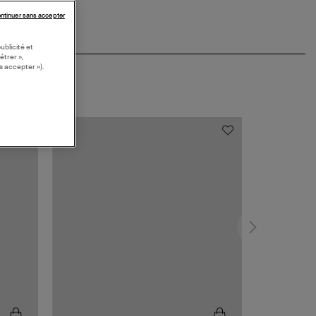
ntinuer sans accepter
ublicité et
étrer »,
s accepter »).