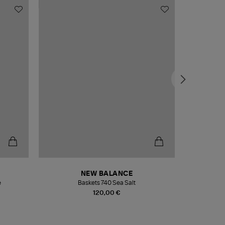
NEW BALANCE
e
Baskets 740 Sea Salt
Veste
120,00 €