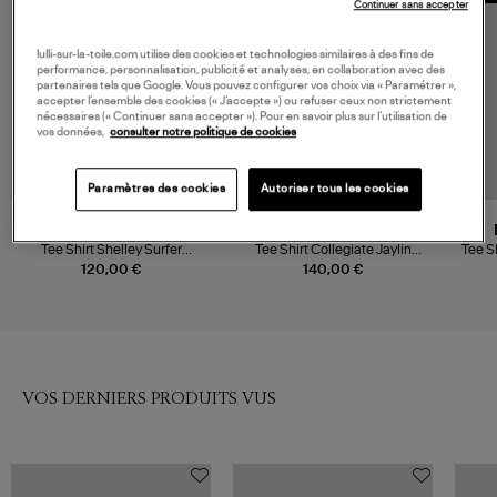
Continuer sans accepter
lulli-sur-la-toile.com utilise des cookies et technologies similaires à des fins de
performance, personnalisation, publicité et analyses, en collaboration avec des
partenaires tels que Google. Vous pouvez configurer vos choix via « Paramétrer »,
accepter l’ensemble des cookies (« J’accepte ») ou refuser ceux non strictement
nécessaires (« Continuer sans accepter »). Pour en savoir plus sur l’utilisation de
vos données,
consulter notre politique de cookies
Paramètres des cookies
Autoriser tous les cookies
ANINE BING
ANINE BING
Tee Shirt Shelley Surfer
Tee Shirt Collegiate Jaylin
Tee S
Washed Buttercream
Cream
120,00 €
140,00 €
VOS DERNIERS PRODUITS VUS