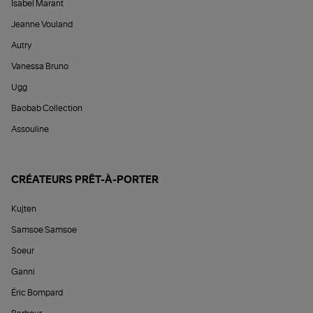
Isabel Marant
Jeanne Vouland
Autry
Vanessa Bruno
Ugg
Baobab Collection
Assouline
CRÉATEURS PRÊT-À-PORTER
Kujten
Samsoe Samsoe
Soeur
Ganni
Éric Bompard