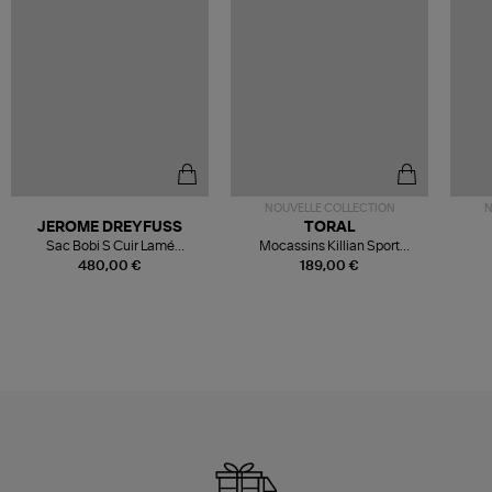
NOUVELLE COLLECTION
N
JEROME DREYFUSS
TORAL
Sac Bobi S Cuir Lamé
Mocassins Killian Sport
Champagne
Mousse
480,00 €
189,00 €