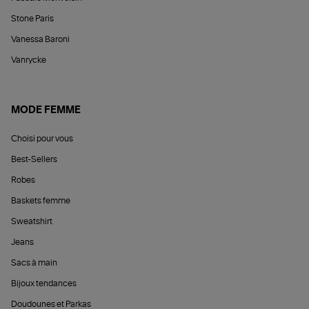
Stone Paris
Vanessa Baroni
Vanrycke
MODE FEMME
Choisi pour vous
Best-Sellers
Robes
Baskets femme
Sweatshirt
Jeans
Sacs à main
Bijoux tendances
Doudounes et Parkas