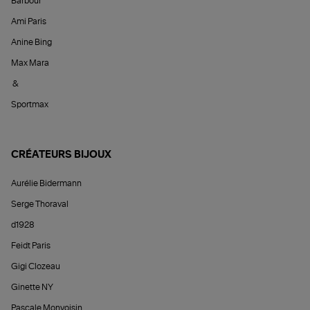
Barbour
Ami Paris
Anine Bing
Max Mara
&
Sportmax
CRÉATEURS BIJOUX
Aurélie Bidermann
Serge Thoraval
d1928
Feidt Paris
Gigi Clozeau
Ginette NY
Pascale Monvoisin