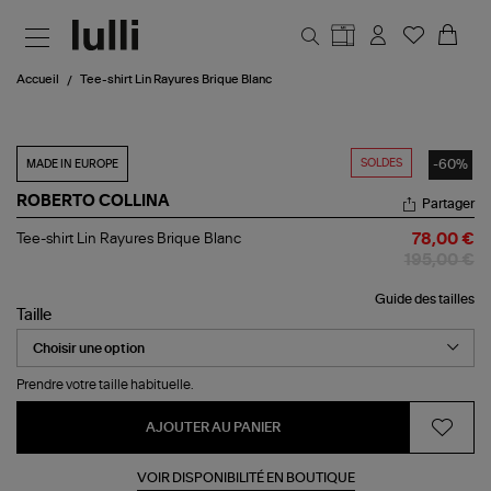
Aller au contenu principal
Accueil
Tee-shirt Lin Rayures Brique Blanc
SOLDES
-60%
MADE IN EUROPE
ROBERTO COLLINA
Partager
Tee-
Tee-shirt Lin Rayures Brique Blanc
78,00 €
shirt
195,00 €
Lin
Rayures
Guide des tailles
Brique
Taille
Blanc
Prendre votre taille habituelle.
AJOUTER AU PANIER
VOIR DISPONIBILITÉ EN BOUTIQUE