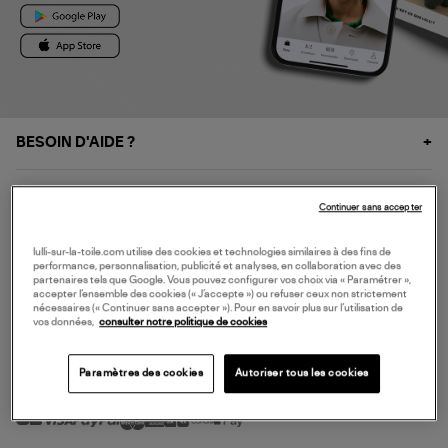
BESOIN D'AIDE ?
À PROPOS
Continuer sans accepter
NOS SERVICES
lulli-sur-la-toile.com utilise des cookies et technologies similaires à des fins de
performance, personnalisation, publicité et analyses, en collaboration avec des
partenaires tels que Google. Vous pouvez configurer vos choix via « Paramétrer »,
accepter l’ensemble des cookies (« J’accepte ») ou refuser ceux non strictement
SERVICE CLIENT
nécessaires (« Continuer sans accepter »). Pour en savoir plus sur l’utilisation de
vos données,
consulter notre politique de cookies
Paramètres des cookies
Autoriser tous les cookies
MODE DE PAIEMENT