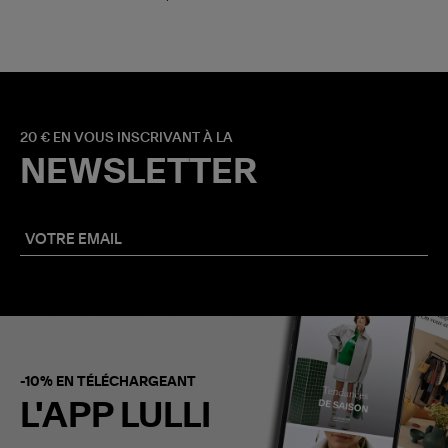
20 € EN VOUS INSCRIVANT À LA
NEWSLETTER
-10% EN TÉLÉCHARGEANT
L'APP LULLI