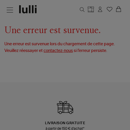
Aller au contenu principal
Une erreur est survenue.
Une erreur est survenue lors du chargement de cette page.
Veuillez réessayer et
contactez-nous
si l’erreur persiste.
LIVRAISON GRATUITE
à partir de 150 € d'achat*