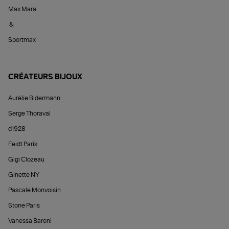
Max Mara
&
Sportmax
CRÉATEURS BIJOUX
Aurélie Bidermann
Serge Thoraval
d1928
Feidt Paris
Gigi Clozeau
Ginette NY
Pascale Monvoisin
Stone Paris
Vanessa Baroni