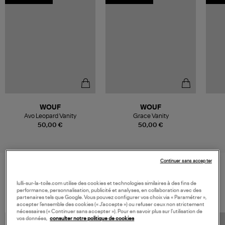
WOUF
WOUF
Avo Leopard Vanity
Grace Vanity
50,00 €
50,00 €
Continuer sans accepter
VOS DERNIERS PRODUITS VUS
lulli-sur-la-toile.com utilise des cookies et technologies similaires à des fins de
performance, personnalisation, publicité et analyses, en collaboration avec des
partenaires tels que Google. Vous pouvez configurer vos choix via « Paramétrer »,
accepter l’ensemble des cookies (« J’accepte ») ou refuser ceux non strictement
nécessaires (« Continuer sans accepter »). Pour en savoir plus sur l’utilisation de
vos données,
consulter notre politique de cookies