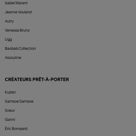
Isabel Marant
Jeanne Vouland
Autry
Vanessa Bruno
Ugg
Baobab Collection
Assouline
CRÉATEURS PRÊT-À-PORTER
Kujten
Samsoe Samsoe
Soeur
Ganni
Éric Bompard