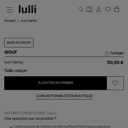
Aller au contenu principal
Accueil
Icon Vanity
MADE IN EUROPE
WOUF
Partager
Icon
Icon Vanity
50,00 €
Vanity
Taille
unique
AJOUTER AU PANIER
VOIR DISPONIBILITÉ EN BOUTIQUE
VOTRE CONSEILLÈRE LULLI
Une question sur ce produit ?
Cette trousse de toilette est-elle suffisamment spacieuse pour