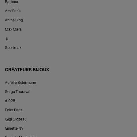
Barbour
Ami Paris
Anine Bing
Max Mara
&
Sportmax
CRÉATEURS BIJOUX
Aurélie Bidermann
Serge Thoraval
d1928
Feidt Paris
Gigi Clozeau
Ginette NY