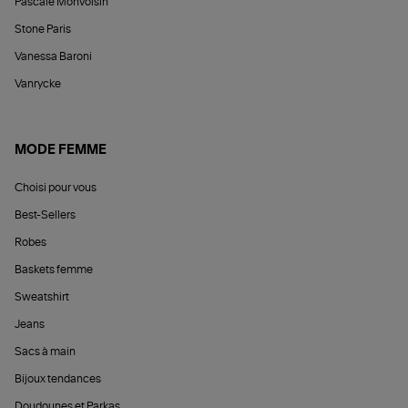
Pascale Monvoisin
Stone Paris
Vanessa Baroni
Vanrycke
MODE FEMME
Choisi pour vous
Best-Sellers
Robes
Baskets femme
Sweatshirt
Jeans
Sacs à main
Bijoux tendances
Doudounes et Parkas