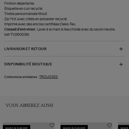
Finition déperlante.
Étiquette en cuir recyclé.
Tirette personnalisée Wouf.
Zip YKK avec côtés en polyester recyclé.
Imprimé avec des encres certifiées Oeko-Tex.
Conseil d'entretien :
Laver à la main à l'eau froide avec du savon neutre.
(ref-TV260039)
LIVRAISON ET RETOUR
DISPONIBILITÉ BOUTIQUE
TROUSSES
Collections similaires :
VOUS AIMEREZ AUSSI
MADE IN EUROPE
MADE IN EUROPE
MADE 