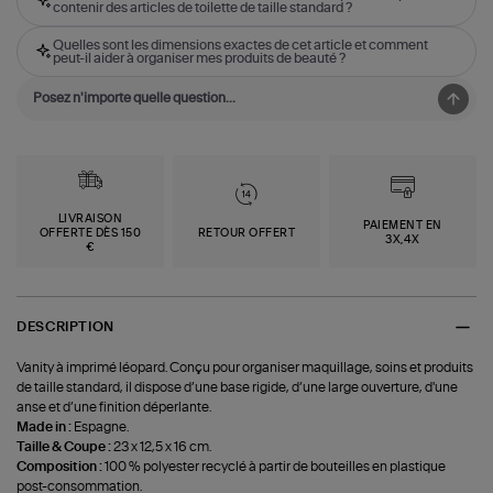
contenir des articles de toilette de taille standard ?
Quelles sont les dimensions exactes de cet article et comment
peut-il aider à organiser mes produits de beauté ?
LIVRAISON
PAIEMENT EN
OFFERTE DÈS 150
RETOUR OFFERT
3X,4X
€
DESCRIPTION
Vanity à imprimé léopard. Conçu pour organiser maquillage, soins et produits
de taille standard, il dispose d’une base rigide, d’une large ouverture, d'une
anse et d’une finition déperlante.
Made in :
Espagne.
Taille & Coupe :
23 x 12,5 x 16 cm.
Composition :
100 % polyester recyclé à partir de bouteilles en plastique
post-consommation.