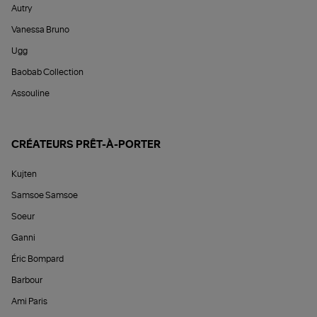
Autry
Vanessa Bruno
Ugg
Baobab Collection
Assouline
CRÉATEURS PRÊT-À-PORTER
Kujten
Samsoe Samsoe
Soeur
Ganni
Éric Bompard
Barbour
Ami Paris