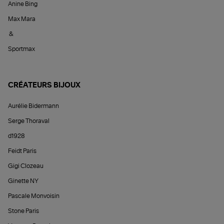
Anine Bing
Max Mara
&
Sportmax
CRÉATEURS BIJOUX
Aurélie Bidermann
Serge Thoraval
d1928
Feidt Paris
Gigi Clozeau
Ginette NY
Pascale Monvoisin
Stone Paris