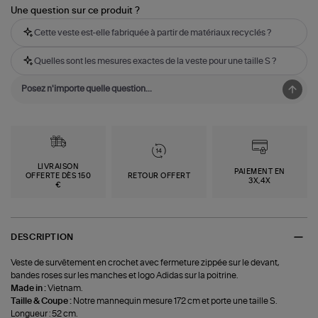
Une question sur ce produit ?
Cette veste est-elle fabriquée à partir de matériaux recyclés ?
Quelles sont les mesures exactes de la veste pour une taille S ?
LIVRAISON
PAIEMENT EN
OFFERTE DÈS 150
RETOUR OFFERT
3X,4X
€
DESCRIPTION
Veste de survêtement en crochet avec fermeture zippée sur le devant,
bandes roses sur les manches et logo Adidas sur la poitrine.
Made in :
Vietnam.
Taille & Coupe :
Notre mannequin mesure 172 cm et porte une taille S.
Longueur : 52 cm.