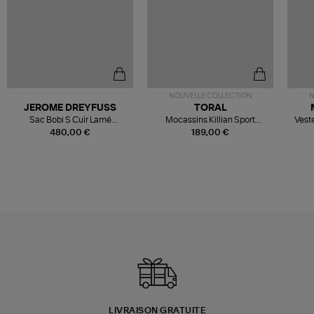
NOUVELLE COLLECTION
N
JEROME DREYFUSS
TORAL
Sac Bobi S Cuir Lamé
Mocassins Killian Sport
Veste
Champagne
Mousse
480,00 €
189,00 €
LIVRAISON GRATUITE