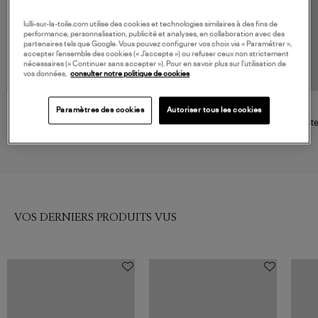
lulli-sur-la-toile.com utilise des cookies et technologies similaires à des fins de
performance, personnalisation, publicité et analyses, en collaboration avec des
partenaires tels que Google. Vous pouvez configurer vos choix via « Paramétrer »,
accepter l’ensemble des cookies (« J’accepte ») ou refuser ceux non strictement
nécessaires (« Continuer sans accepter »). Pour en savoir plus sur l’utilisation de
vos données,
consulter notre politique de cookies
Paramètres des cookies
Autoriser tous les cookies
AOKYANOS
ADIDAS
Veste Chicago Léopard,
Veste Tweed Light Brown,
Veste
Exclusivité Lulli
Capsule Snake Tweed
135,00 €
85,00 €
VOS DERNIERS PRODUITS VUS