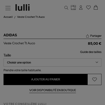
Aller au contenu principal
Accueil
Veste Crochet Tt Auco
ADIDAS
Partager
Veste
Veste Crochet Tt Auco
85,00 €
Crochet
Tt
Guide des tailles
Auco
Taille
Prendre votre taille habituelle.
AJOUTER AU PANIER
VOIR DISPONIBILITÉ EN BOUTIQUE
VOTRE CONSEILLÈRE LULLI