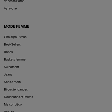
Vanessa Baroni
Vanrycke
MODE FEMME
Choisi pour vous
Best-Sellers
Robes
Baskets femme
Sweatshirt
Jeans
Sacs à main
Bijoux tendances
Doudounes et Parkas
Maison déco
Beauté