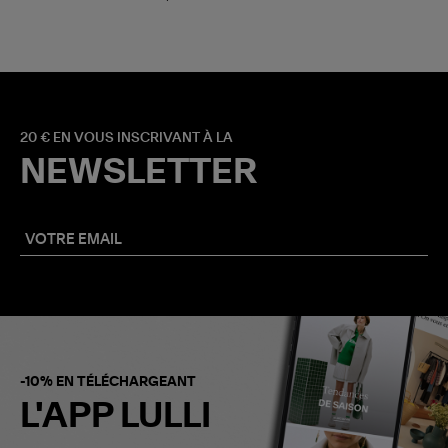
20 € EN VOUS INSCRIVANT À LA
NEWSLETTER
-10% EN TÉLÉCHARGEANT
L'APP LULLI