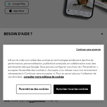
BESOIN D'AIDE ?
À PROPOS
Continuer sans accepter
NOS SERVICES
lulli-sur-la-toile.com utilise des cookies et technologies similaires à des fins de
performance, personnalisation, publicité et analyses, en collaboration avec des
partenaires tels que Google. Vous pouvez configurer vos choix via « Paramétrer »,
accepter l’ensemble des cookies (« J’accepte ») ou refuser ceux non strictement
SERVICE CLIENT
nécessaires (« Continuer sans accepter »). Pour en savoir plus sur l’utilisation de
vos données,
consulter notre politique de cookies
Paramètres des cookies
Autoriser tous les cookies
MODE DE PAIEMENT