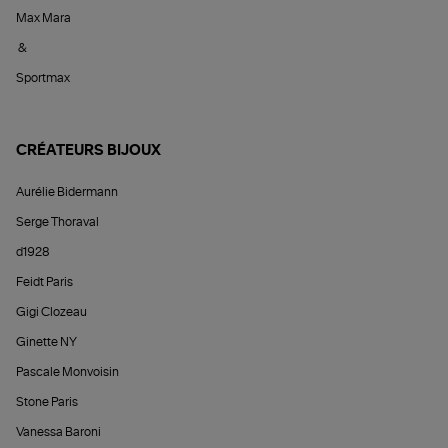
Max Mara
&
Sportmax
CRÉATEURS BIJOUX
Aurélie Bidermann
Serge Thoraval
d1928
Feidt Paris
Gigi Clozeau
Ginette NY
Pascale Monvoisin
Stone Paris
Vanessa Baroni