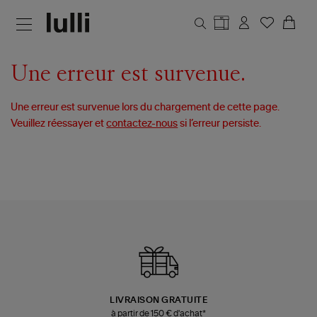
Aller au contenu principal
Une erreur est survenue.
Une erreur est survenue lors du chargement de cette page.
Veuillez réessayer et
contactez-nous
si l’erreur persiste.
LIVRAISON GRATUITE
à partir de 150 € d'achat*