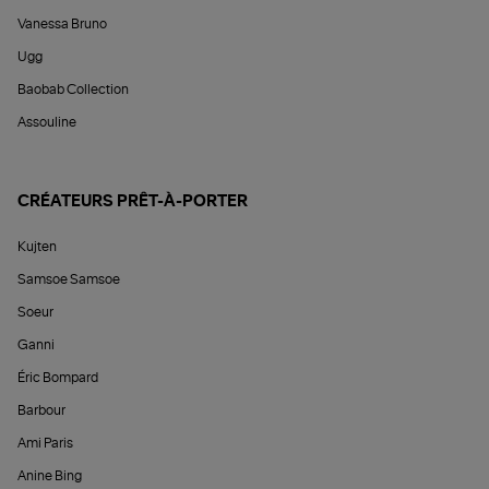
Vanessa Bruno
Ugg
Baobab Collection
Assouline
CRÉATEURS PRÊT-À-PORTER
Kujten
Samsoe Samsoe
Soeur
Ganni
Éric Bompard
Barbour
Ami Paris
Anine Bing