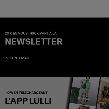
20 € EN VOUS INSCRIVANT À LA
NEWSLETTER
-10% EN TÉLÉCHARGEANT
L'APP LULLI