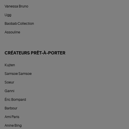
Vanessa Bruno
Ugg
Baobab Collection
Assouline
CRÉATEURS PRÊT-À-PORTER
Kujten
Samsoe Samsoe
Soeur
Ganni
Éric Bompard
Barbour
Ami Paris
Anine Bing