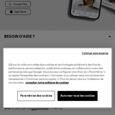
BESOIN D'AIDE ?
À PROPOS
Continuer sans accepter
NOS SERVICES
lulli-sur-la-toile.com utilise des cookies et technologies similaires à des fins de
performance, personnalisation, publicité et analyses, en collaboration avec des
partenaires tels que Google. Vous pouvez configurer vos choix via « Paramétrer »,
accepter l’ensemble des cookies (« J’accepte ») ou refuser ceux non strictement
SERVICE CLIENT
nécessaires (« Continuer sans accepter »). Pour en savoir plus sur l’utilisation de
vos données,
consulter notre politique de cookies
Paramètres des cookies
Autoriser tous les cookies
MODE DE PAIEMENT