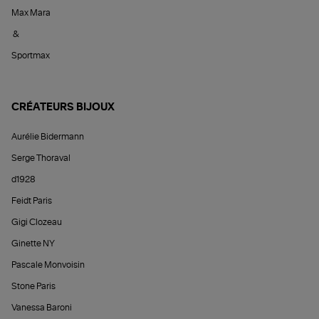
Max Mara
&
Sportmax
CRÉATEURS BIJOUX
Aurélie Bidermann
Serge Thoraval
d1928
Feidt Paris
Gigi Clozeau
Ginette NY
Pascale Monvoisin
Stone Paris
Vanessa Baroni