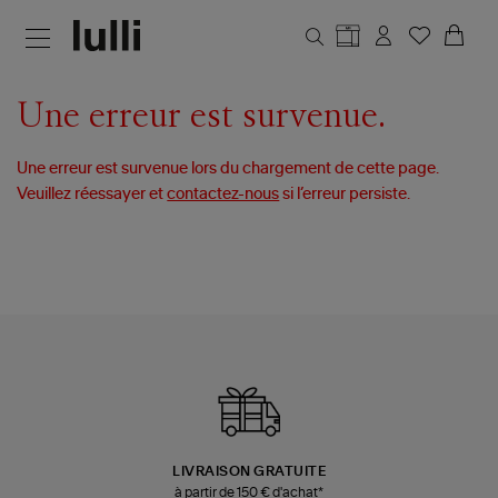
Aller au contenu principal
Une erreur est survenue.
Une erreur est survenue lors du chargement de cette page.
Veuillez réessayer et
contactez-nous
si l’erreur persiste.
LIVRAISON GRATUITE
à partir de 150 € d'achat*