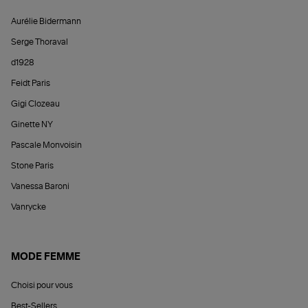
Aurélie Bidermann
Serge Thoraval
d1928
Feidt Paris
Gigi Clozeau
Ginette NY
Pascale Monvoisin
Stone Paris
Vanessa Baroni
Vanrycke
MODE FEMME
Choisi pour vous
Best-Sellers