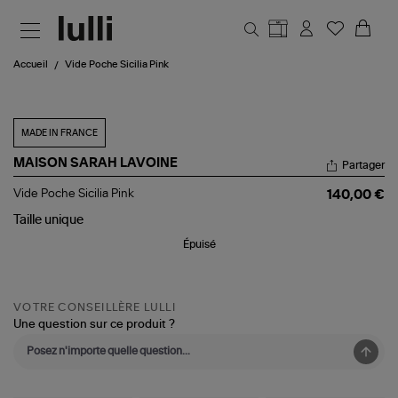
Aller au contenu principal
Accueil
Vide Poche Sicilia Pink
MADE IN FRANCE
MAISON SARAH LAVOINE
Partager
Vide
Vide Poche Sicilia Pink
140,00 €
Poche
Sicilia
Taille
unique
Pink
Épuisé
VOTRE CONSEILLÈRE LULLI
Une question sur ce produit ?