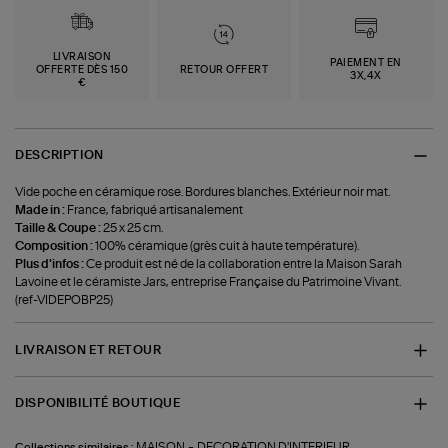
LIVRAISON
PAIEMENT EN
OFFERTE DÈS 150
RETOUR OFFERT
3X,4X
€
DESCRIPTION
Vide poche en céramique rose. Bordures blanches. Extérieur noir mat.
Made in :
France, fabriqué artisanalement
Taille & Coupe :
25 x 25 cm.
Composition :
100% céramique (grès cuit à haute température).
Plus d'infos :
Ce produit est né de la collaboration entre la Maison Sarah
Lavoine et le céramiste Jars, entreprise Française du Patrimoine Vivant.
(ref-VIDEPOBP25)
LIVRAISON ET RETOUR
DISPONIBILITÉ BOUTIQUE
-
MAISON
DECORATION D'INTERIEUR
Collections similaires :