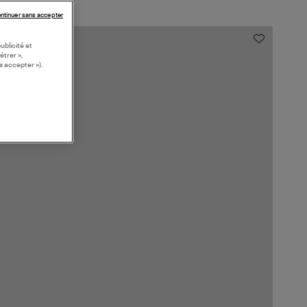
ntinuer sans accepter
ublicité et
étrer »,
s accepter »).