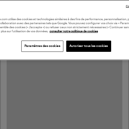
Co
oile.com utilise des cookies et technologies similaires à des fins de performance, personnalisation, p
collaboration avec des partenaires tels que Google. Vous pouvez configurer vos choix via « Param
semble des cookies (« J’accepte ») ou refuser ceux non strictement nécessaires (« Continuer san
 plus sur l’utilisation de vos données,
consulter notre politique de cookies
Paramètres des cookies
Autoriser tous les cookies