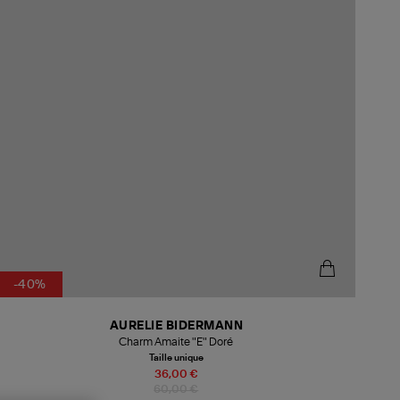
-40%
AURELIE BIDERMANN
Charm Amaite "E" Doré
Taille unique
36,00 €
60,00 €