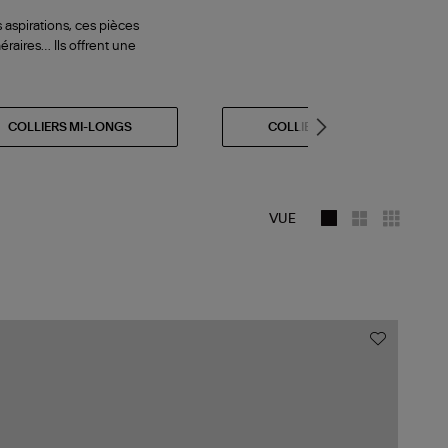
 aspirations, ces pièces
éraires… Ils offrent une
COLLIERS MI-LONGS
COLLIERS OR
VUE