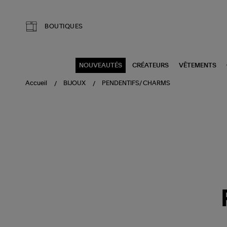
Aller au contenu principal
BOUTIQUES
NOUVEAUTÉS
CRÉATEURS
VÊTEMENTS
Accueil
BIJOUX
PENDENTIFS/ CHARMS