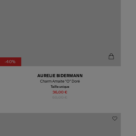
-40%
AURELIE BIDERMANN
Charm Amaite "O" Doré
Taille unique
36,00 €
60,00 €