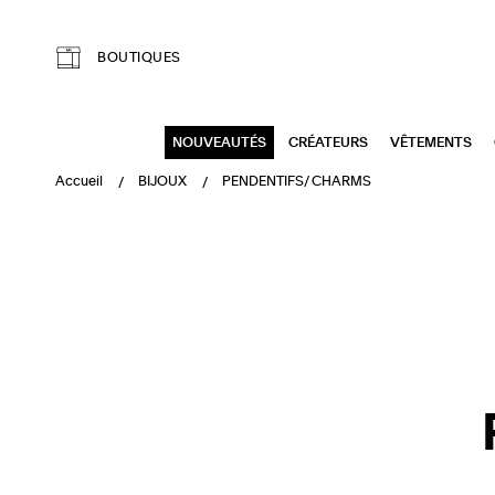
Aller au contenu principal
BOUTIQUES
NOUVEAUTÉS
CRÉATEURS
VÊTEMENTS
Accueil
BIJOUX
PENDENTIFS/ CHARMS