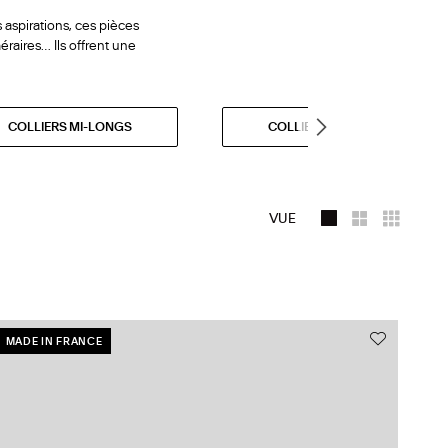
 aspirations, ces pièces
éraires… Ils offrent une
COLLIERS MI-LONGS
COLLIERS OR
VUE
MADE IN FRANCE