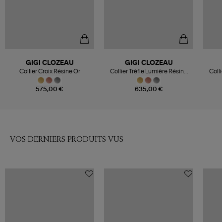
GIGI CLOZEAU
GIGI CLOZEAU
Collier Croix Résine Or
Collier Trèfle Lumière Résine
Coll
Diamants Or
575,00 €
635,00 €
VOS DERNIERS PRODUITS VUS