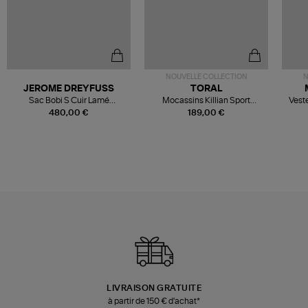
NOUVELLE COLLECTION
N
JEROME DREYFUSS
TORAL
Sac Bobi S Cuir Lamé
Mocassins Killian Sport
Veste
Champagne
Mousse
480,00 €
189,00 €
LIVRAISON GRATUITE
à partir de 150 € d'achat*