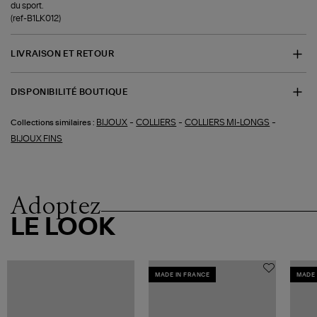
du sport.
(ref-B1LK012)
LIVRAISON ET RETOUR
DISPONIBILITÉ BOUTIQUE
-
-
-
BIJOUX
COLLIERS
COLLIERS MI-LONGS
Collections similaires :
BIJOUX FINS
Adoptez
LE LOOK
MADE IN FRANCE
MADE 