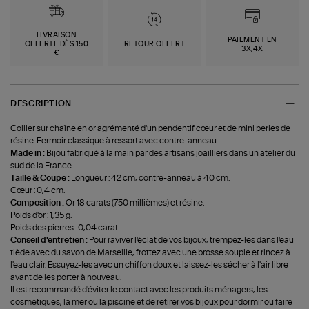
LIVRAISON
PAIEMENT EN
OFFERTE DÈS 150
RETOUR OFFERT
3X,4X
€
DESCRIPTION
Collier sur chaîne en or agrémenté d'un pendentif cœur et de mini perles de
résine. Fermoir classique à ressort avec contre-anneau.
Made in :
Bijou fabriqué à la main par des artisans joailliers dans un atelier du
sud de la France.
Taille & Coupe :
Longueur : 42 cm, contre-anneau à 40 cm.
Cœur : 0,4 cm.
Composition :
Or 18 carats (750 millièmes) et résine.
Poids d'or : 1,35 g.
Poids des pierres : 0,04 carat.
Conseil d'entretien :
Pour raviver l'éclat de vos bijoux, trempez-les dans l'eau
tiède avec du savon de Marseille, frottez avec une brosse souple et rincez à
l'eau clair. Essuyez-les avec un chiffon doux et laissez-les sécher à l'air libre
avant de les porter à nouveau.
Il est recommandé d'éviter le contact avec les produits ménagers, les
cosmétiques, la mer ou la piscine et de retirer vos bijoux pour dormir ou faire