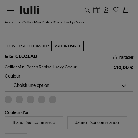
Aller au contenu principal
Accueil
Collier Mini Perles Résine Lucky Coeur
PLUSIEURS COULEURS D'OR
MADE IN FRANCE
GIGI CLOZEAU
Partager
Collier
Collier Mini Perles Résine Lucky Coeur
510,00 €
Mini
Perles
Couleur
Résine
Lucky
Choisir une option
Coeur
Couleur d'or
Blanc - Sur commande
Jaune - Sur commande