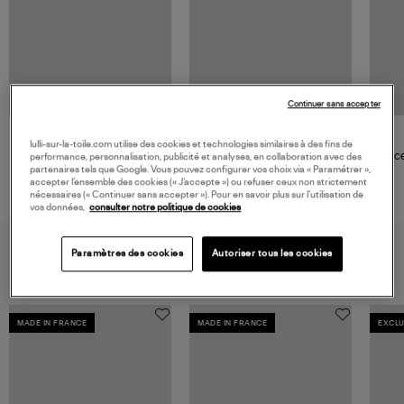
Continuer sans accepter
GIGI CLOZEAU
lulli-sur-la-toile.com utilise des cookies et technologies similaires à des fins de
Collier 1 Diamant Mini Résine
Brace
performance, personnalisation, publicité et analyses, en collaboration avec des
Or
partenaires tels que Google. Vous pouvez configurer vos choix via « Paramétrer »,
accepter l’ensemble des cookies (« J’accepte ») ou refuser ceux non strictement
625,00 €
nécessaires (« Continuer sans accepter »). Pour en savoir plus sur l’utilisation de
vos données,
consulter notre politique de cookies
VOUS AIMEREZ AUSSI
Paramètres des cookies
Autoriser tous les cookies
MADE IN FRANCE
MADE IN FRANCE
EXCLU