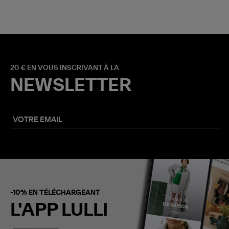
20 € EN VOUS INSCRIVANT À LA
NEWSLETTER
-10% EN TÉLÉCHARGEANT
L'APP LULLI