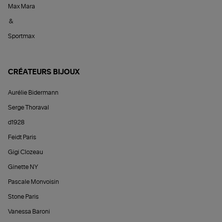
Max Mara
&
Sportmax
CRÉATEURS BIJOUX
Aurélie Bidermann
Serge Thoraval
d1928
Feidt Paris
Gigi Clozeau
Ginette NY
Pascale Monvoisin
Stone Paris
Vanessa Baroni