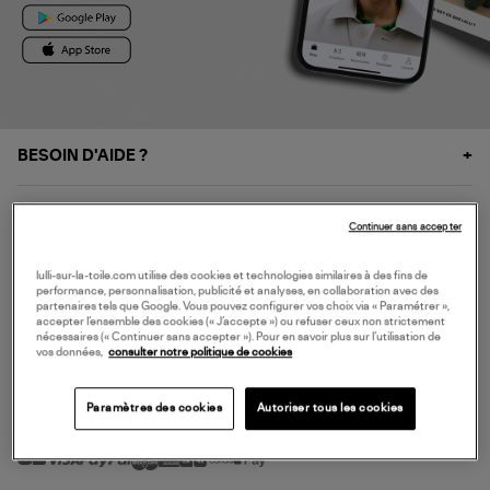
BESOIN D'AIDE ?
À PROPOS
Continuer sans accepter
NOS SERVICES
lulli-sur-la-toile.com utilise des cookies et technologies similaires à des fins de
performance, personnalisation, publicité et analyses, en collaboration avec des
partenaires tels que Google. Vous pouvez configurer vos choix via « Paramétrer »,
accepter l’ensemble des cookies (« J’accepte ») ou refuser ceux non strictement
SERVICE CLIENT
nécessaires (« Continuer sans accepter »). Pour en savoir plus sur l’utilisation de
vos données,
consulter notre politique de cookies
Paramètres des cookies
Autoriser tous les cookies
MODE DE PAIEMENT