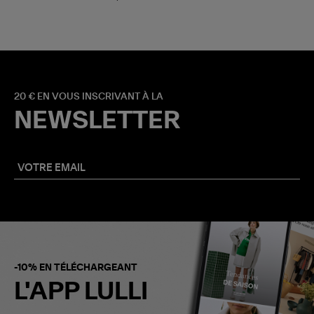
20 € EN VOUS INSCRIVANT À LA
NEWSLETTER
-10% EN TÉLÉCHARGEANT
L'APP LULLI