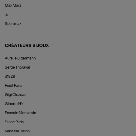
Max Mara
&
Sportmax
CRÉATEURS BIJOUX
Aurélie Bidermann
Serge Thoraval
d1928
Feidt Paris
Gigi Clozeau
Ginette NY
Pascale Monvoisin
Stone Paris
Vanessa Baroni