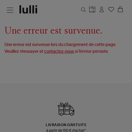
Aller au contenu principal
Une erreur est survenue.
Une erreur est survenue lors du chargement de cette page.
Veuillez réessayer et
contactez-nous
si l’erreur persiste.
LIVRAISON GRATUITE
à partir de 150 € d'achat*