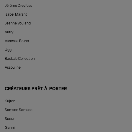
Jérôme Dreyfuss
Isabel Marant
Jeanne Vouland
Autry
Vanessa Bruno
Ugg
Baobab Collection
Assouline
CRÉATEURS PRÊT-À-PORTER
Kujten
Samsoe Samsoe
Soeur
Ganni