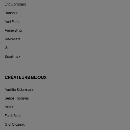
Éric Bompard
Barbour
Ami Paris
Anine Bing
Max Mara
&
Sportmax
CRÉATEURS BIJOUX
Aurélie Bidermann
Serge Thoraval
d1928
Feidt Paris
Gigi Clozeau