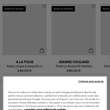
MADE IN FRANCE
MADE IN EUROPE
MADE 
N
A LA FOLIE
JEANNE VOULAND
Robe Longue Euterpe Écru
Robe Lyv Bustier Bi Matière
Rob
Sable
240,00 €
290,00 €
Continuer sans accepter
lulli-sur-la-toile.com utilise des cookies et technologies similaires à des fins de
performance, personnalisation, publicité et analyses, en collaboration avec des
VOS DERNIERS PRODUITS VUS
partenaires tels que Google. Vous pouvez configurer vos choix via « Paramétrer »,
accepter l’ensemble des cookies (« J’accepte ») ou refuser ceux non strictement
nécessaires (« Continuer sans accepter »). Pour en savoir plus sur l’utilisation de
vos données,
consulter notre politique de cookies