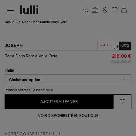
Aller au contenu principal
Accueil
Robe Darja Ramie Voile Ocre
SOLDES
-60%
JOSEPH
Partager
Robe
Robe Darja Ramie Voile Ocre
218,00 €
Darja
545,00 €
Ramie
Voile
Taille
Ocre
Prendre votre taille habituelle.
AJOUTER AU PANIER
VOIR DISPONIBILITÉ EN BOUTIQUE
VOTRE CONSEILLÈRE LULLI