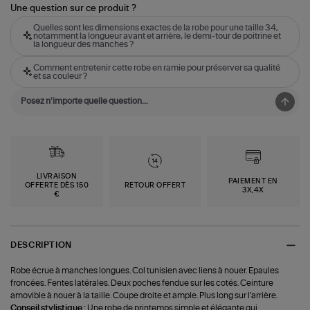
Une question sur ce produit ?
Quelles sont les dimensions exactes de la robe pour une taille 34,
notamment la longueur avant et arrière, le demi-tour de poitrine et
la longueur des manches ?
Comment entretenir cette robe en ramie pour préserver sa qualité
et sa couleur ?
LIVRAISON
PAIEMENT EN
OFFERTE DÈS 150
RETOUR OFFERT
3X,4X
€
DESCRIPTION
Robe écrue à manches longues. Col tunisien avec liens à nouer. Epaules
froncées. Fentes latérales. Deux poches fendue sur les cotés. Ceinture
amovible à nouer à la taille. Coupe droite et ample. Plus long sur l'arrière.
Conseil stylistique :
Une robe de printemps simple et élégante qui