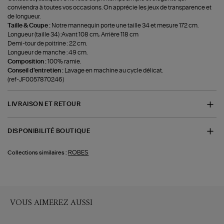
conviendra à toutes vos occasions. On apprécie les jeux de transparence et
de longueur.
Taille & Coupe :
Notre mannequin porte une taille 34 et mesure 172 cm.
Longueur (taille 34) :Avant 108 cm, Arrière 118 cm
Demi-tour de poitrine : 22 cm.
Longueur de manche : 49 cm.
Composition :
100% ramie.
Conseil d'entretien :
Lavage en machine au cycle délicat.
(ref-JF0057870246)
LIVRAISON ET RETOUR
DISPONIBILITÉ BOUTIQUE
ROBES
Collections similaires :
VOUS AIMEREZ AUSSI