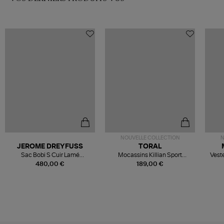
NOUVELLE COLLECTION
N
JEROME DREYFUSS
TORAL
Sac Bobi S Cuir Lamé
Mocassins Killian Sport
Veste
Champagne
Mousse
480,00 €
189,00 €