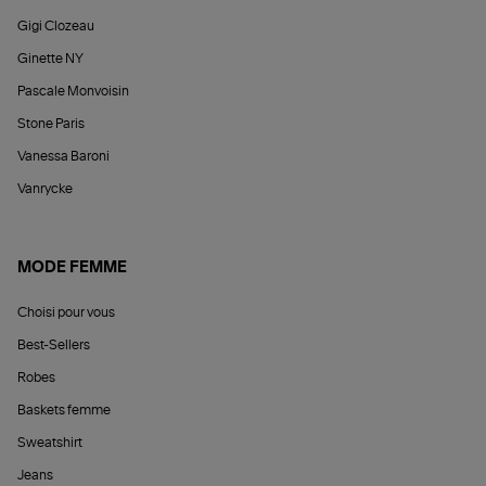
Gigi Clozeau
Ginette NY
Pascale Monvoisin
Stone Paris
Vanessa Baroni
Vanrycke
MODE FEMME
Choisi pour vous
Best-Sellers
Robes
Baskets femme
Sweatshirt
Jeans