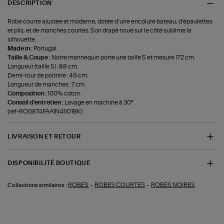
DESCRIPTION
Robe courte ajustée et moderne, dotée d’une encolure bateau, d’épaulettes
et plis, et de manches courtes. Son drapé noué sur le côté sublime la
silhouette.
Made in :
Portugal.
Taille & Coupe :
Notre mannequin porte une taille S et mesure 172 cm.
Longueur (taille S) : 88 cm.
Demi-tour de poitrine : 49 cm.
Longueur de manches : 7 cm.
Composition :
100% coton.
Conseil d'entretien :
Lavage en machine à 30°.
(ref-RO0874FAA1N41I01BK)
LIVRAISON ET RETOUR
DISPONIBILITÉ BOUTIQUE
-
-
ROBES
ROBES COURTES
ROBES NOIRES
Collections similaires :