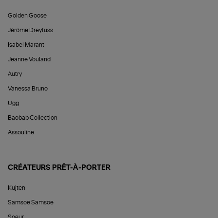
Golden Goose
Jérôme Dreyfuss
Isabel Marant
Jeanne Vouland
Autry
Vanessa Bruno
Ugg
Baobab Collection
Assouline
CRÉATEURS PRÊT-À-PORTER
Kujten
Samsoe Samsoe
Soeur