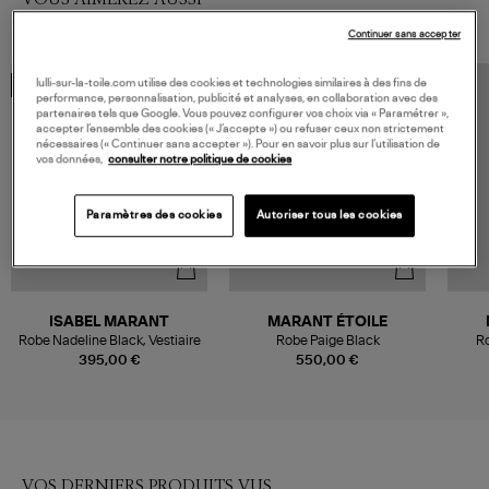
Continuer sans accepter
lulli-sur-la-toile.com utilise des cookies et technologies similaires à des fins de
MADE IN EUROPE
performance, personnalisation, publicité et analyses, en collaboration avec des
partenaires tels que Google. Vous pouvez configurer vos choix via « Paramétrer »,
accepter l’ensemble des cookies (« J’accepte ») ou refuser ceux non strictement
nécessaires (« Continuer sans accepter »). Pour en savoir plus sur l’utilisation de
vos données,
consulter notre politique de cookies
Paramètres des cookies
Autoriser tous les cookies
ISABEL MARANT
MARANT ÉTOILE
Robe Nadeline Black, Vestiaire
Robe Paige Black
Ro
395,00 €
550,00 €
VOS DERNIERS PRODUITS VUS