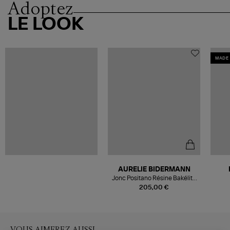
Adoptez
LE LOOK
MADE 
AURELIE BIDERMANN
Jonc Positano Résine Bakélite
Noir
205,00 €
VOUS AIMEREZ AUSSI