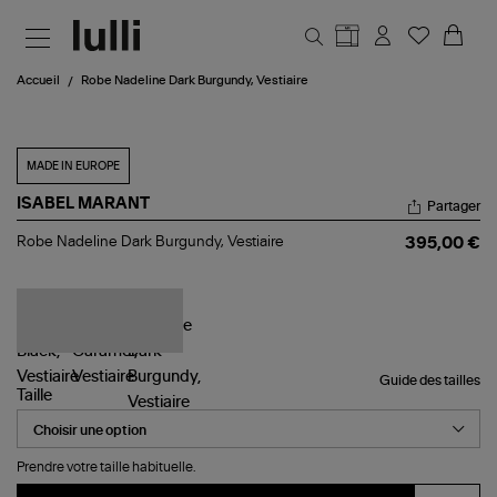
Aller au contenu principal
Accueil
Robe Nadeline Dark Burgundy, Vestiaire
MADE IN EUROPE
ISABEL MARANT
Partager
Robe
Robe Nadeline Dark Burgundy, Vestiaire
395,00 €
Nadeline
Dark
Burgundy,
Vestiaire
Guide des tailles
Taille
Prendre votre taille habituelle.