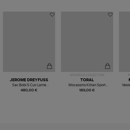
NOUVELLE COLLECTION
N
JEROME DREYFUSS
TORAL
Sac Bobi S Cuir Lamé
Mocassins Killian Sport
Veste
Champagne
Mousse
480,00 €
189,00 €