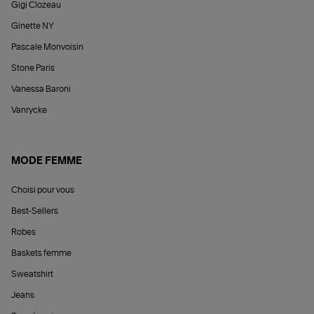
Gigi Clozeau
Ginette NY
Pascale Monvoisin
Stone Paris
Vanessa Baroni
Vanrycke
MODE FEMME
Choisi pour vous
Best-Sellers
Robes
Baskets femme
Sweatshirt
Jeans