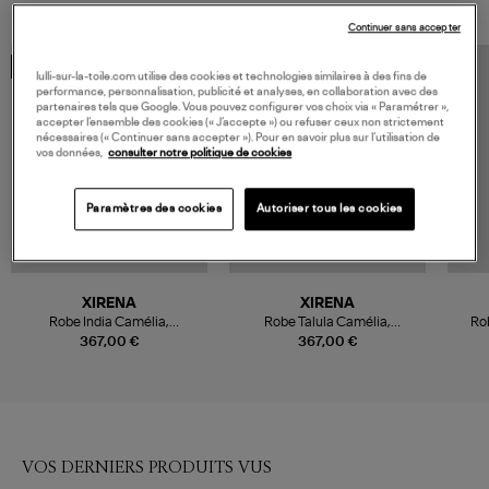
Continuer sans accepter
COLLABORATION
COLLABORATION
lulli-sur-la-toile.com utilise des cookies et technologies similaires à des fins de
performance, personnalisation, publicité et analyses, en collaboration avec des
partenaires tels que Google. Vous pouvez configurer vos choix via « Paramétrer »,
accepter l’ensemble des cookies (« J’accepte ») ou refuser ceux non strictement
nécessaires (« Continuer sans accepter »). Pour en savoir plus sur l’utilisation de
vos données,
consulter notre politique de cookies
Paramètres des cookies
Autoriser tous les cookies
XIRENA
XIRENA
Robe India Camélia,
Robe Talula Camélia,
Ro
Collaboration Xirena x Léa
Collaboration Xirena x Léa
367,00 €
367,00 €
Meylan
Meylan
VOS DERNIERS PRODUITS VUS