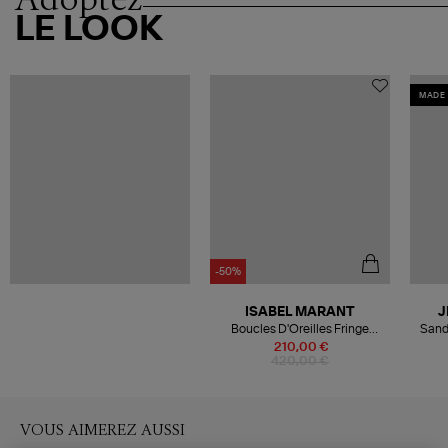
LE LOOK
MADE 
-50%
ISABEL MARANT
J
Boucles D'Oreilles Fringe
Sand
Hoops Dore
210,00 €
420,00 €
VOUS AIMEREZ AUSSI