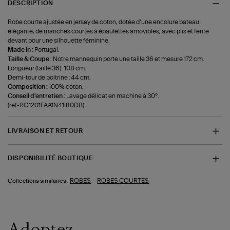
DESCRIPTION
Robe courte ajustée en jersey de coton, dotée d’une encolure bateau
élégante, de manches courtes à épaulettes amovibles, avec plis et fente
devant pour une silhouette féminine.
Made in :
Portugal.
Taille & Coupe :
Notre mannequin porte une taille 36 et mesure 172 cm.
Longueur (taille 36) : 108 cm.
Demi-tour de poitrine : 44 cm.
Composition :
100% coton.
Conseil d'entretien :
Lavage délicat en machine à 30°.
(ref-RO1201FAA1N41I80DB)
LIVRAISON ET RETOUR
DISPONIBILITÉ BOUTIQUE
-
ROBES
ROBES COURTES
Collections similaires :
Adoptez