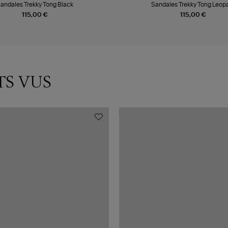
andales Trekky Tong Black
Sandales Trekky Tong Leop
115,00 €
115,00 €
TS VUS