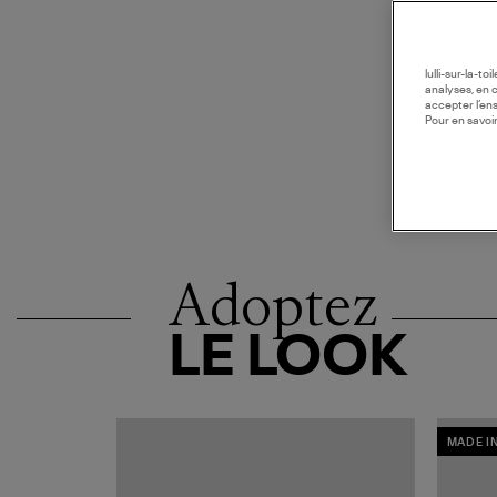
lulli-sur-la-t
analyses, en 
accepter l’en
Pour en savoir
Adoptez
LE LOOK
MADE I