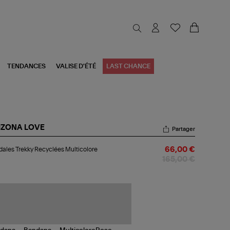
TENDANCES
VALISE D'ÉTÉ
LAST CHANCE
IZONA LOVE
Partager
dales
ales Trekky Recyclées Multicolore
66,00 €
kky
yclées
165,00 €
ticolore