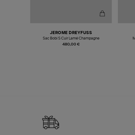
N
JEROME DREYFUSS
te
Sac Bobi S Cuir Lamé Champagne
M
480,00 €