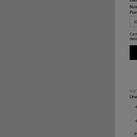
Poi
Ce m
dess
VOT
Une