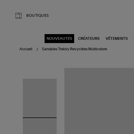
Aller au contenu principal
BOUTIQUES
NOUVEAUTÉS
CRÉATEURS
VÊTEMENTS
Accueil
Sandales Trekky Recyclées Multicolore