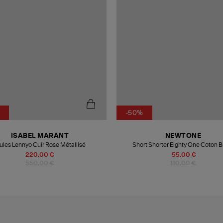
-50%
ISABEL MARANT
NEWTONE
les Lennyo Cuir Rose Métallisé
Short Shorter Eighty One Coton B
220,00 €
55,00 €
550,00 €
110,00 €