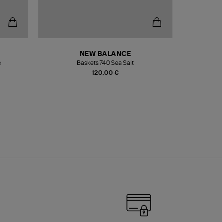
NEW BALANCE
e
Baskets 740 Sea Salt
Veste
120,00 €