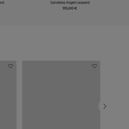
ard
Sandales Angeli Leopard
Sanda
115,00 €