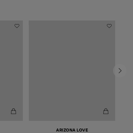
COLL
-5
ARIZONA LOVE