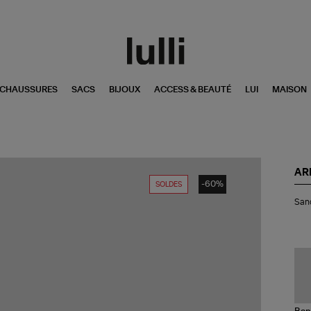
CHAUSSURES
SACS
BIJOUX
ACCESS & BEAUTÉ
LUI
MAISON
AR
-60%
SOLDES
San
Sand
Tre
Rec
Mul