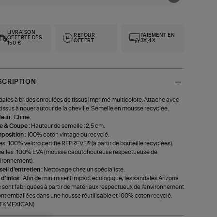
LIVRAISON
RETOUR
PAIEMENT EN
OFFERTE DÈS
OFFERT
3X,4X
150 €
SCRIPTION
ales à brides enroulées de tissus imprimé multicolore. Attache avec
tissus à nouer autour de la cheville. Semelle en mousse recyclée.
 in :
Chine.
le & Coupe :
Hauteur de semelle : 2,5 cm.
position :
100% coton vintage ou recyclé.
es : 100% velcro certifié REPREVE® (à partir de bouteille recyclées).
lles : 100% EVA (mousse caoutchouteuse respectueuse de
vironnement).
eil d'entretien :
Nettoyage chez un spécialiste.
 d'infos :
Afin de minimiser l'impact écologique, les sandales Arizona
 sont fabriquées à partir de matériaux respectueux de l'environnement
ont emballées dans une housse réutilisable et 100% coton recyclé.
f-TKMEXICAN)