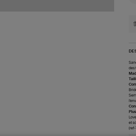
DE
Sand
des 
Made
Tail
Com
Brid
Seme
l'en
Cons
Plus
Love
et s
(re