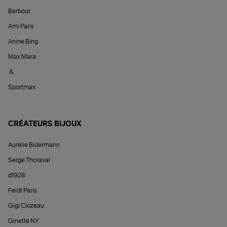
Barbour
Ami Paris
Anine Bing
Max Mara
&
Sportmax
CRÉATEURS BIJOUX
Aurélie Bidermann
Serge Thoraval
d1928
Feidt Paris
Gigi Clozeau
Ginette NY