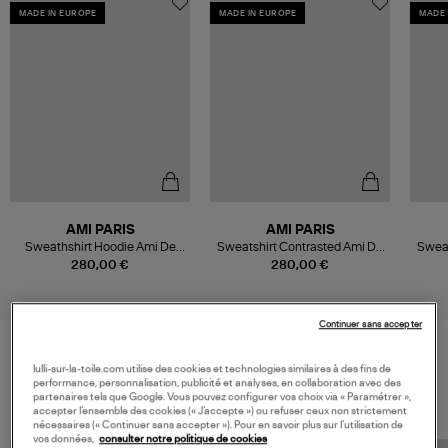
MADE IN EUROPE
MADE IN EUROPE
MADE 
AMI PARIS
AMI PARIS
Sweathshirt Hoodie Ami De
Sweatshirt Contrasted Ami De
Sweat
Coeur Gris
Coeur Blanc
Cœ
280,00 €
280,00 €
Continuer sans accepter
lulli-sur-la-toile.com utilise des cookies et technologies similaires à des fins de
VOS DERNIERS PRODUITS VUS
performance, personnalisation, publicité et analyses, en collaboration avec des
partenaires tels que Google. Vous pouvez configurer vos choix via « Paramétrer »,
accepter l’ensemble des cookies (« J’accepte ») ou refuser ceux non strictement
nécessaires (« Continuer sans accepter »). Pour en savoir plus sur l’utilisation de
vos données,
consulter notre politique de cookies