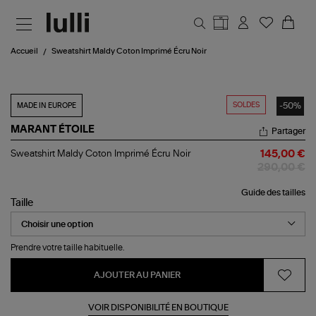
Aller au contenu principal
Accueil
Sweatshirt Maldy Coton Imprimé Écru Noir
SOLDES
-50%
MADE IN EUROPE
MARANT ÉTOILE
Partager
Sweatshirt
Sweatshirt Maldy Coton Imprimé Écru Noir
145,00 €
Maldy
290,00 €
Coton
Imprimé
Guide des tailles
Écru
Taille
Noir
Prendre votre taille habituelle.
AJOUTER AU PANIER
VOIR DISPONIBILITÉ EN BOUTIQUE