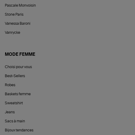
Pascale Monvoisin
Stone Paris
Vanessa Baroni
Vanrycke
MODE FEMME
Choisi pour vous
Best-Sellers
Robes
Baskets femme
Sweatshirt
Jeans
Sacs à main
Bijoux tendances