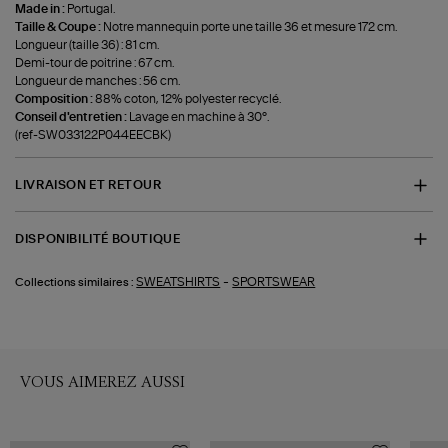
Made in :
Portugal.
Taille & Coupe :
Notre mannequin porte une taille 36 et mesure 172 cm.
Longueur (taille 36) : 81 cm.
Demi-tour de poitrine : 67 cm.
Longueur de manches : 56 cm.
Composition :
88% coton, 12% polyester recyclé.
Conseil d'entretien :
Lavage en machine à 30°.
(ref-SW033122P044EECBK)
LIVRAISON ET RETOUR
DISPONIBILITÉ BOUTIQUE
-
SWEATSHIRTS
SPORTSWEAR
Collections similaires :
VOUS AIMEREZ AUSSI