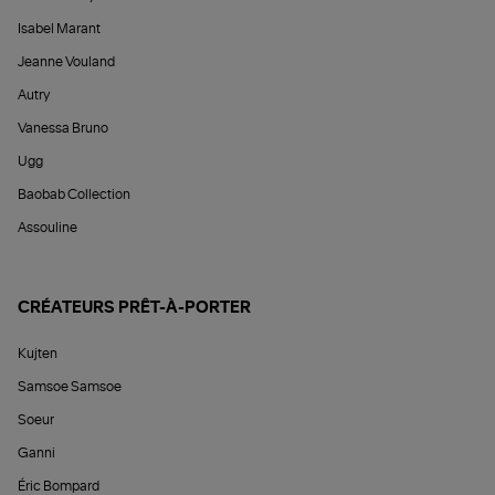
Isabel Marant
Jeanne Vouland
Autry
Vanessa Bruno
Ugg
Baobab Collection
Assouline
CRÉATEURS PRÊT-À-PORTER
Kujten
Samsoe Samsoe
Soeur
Ganni
Éric Bompard