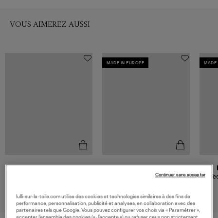
VOUS AIMEREZ AUSSI
MADE IN EUROPE
MADE 
MARANT ÉTOILE
AMI PARIS
Continuer sans accepter
Tee-shirt Zewel Black
T-Shirt Contrasted Ami de
Te
Cœur Noir Blanc Creme
160,00 €
140,00 €
lulli-sur-la-toile.com utilise des cookies et technologies similaires à des fins de
performance, personnalisation, publicité et analyses, en collaboration avec des
partenaires tels que Google. Vous pouvez configurer vos choix via « Paramétrer »,
accepter l’ensemble des cookies (« J’accepte ») ou refuser ceux non strictement