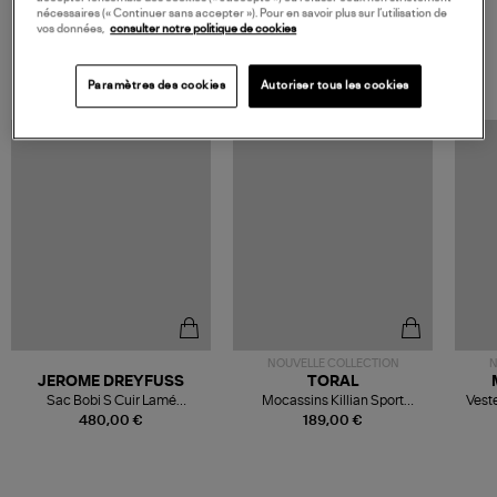
nécessaires (« Continuer sans accepter »). Pour en savoir plus sur l’utilisation de
vos données,
consulter notre politique de cookies
VOS DERNIERS PRODUITS VUS
Paramètres des cookies
Autoriser tous les cookies
NOUVELLE COLLECTION
N
JEROME DREYFUSS
TORAL
Sac Bobi S Cuir Lamé
Mocassins Killian Sport
Veste
Champagne
Mousse
480,00 €
189,00 €