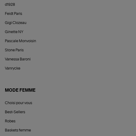
d1928
Feidt Paris
Gigi Clozeau
Ginette NY
Pascale Monvoisin
Stone Paris
Vanessa Baroni
Vanrycke
MODE FEMME
Choisi pour vous
Best-Sellers
Robes
Baskets femme