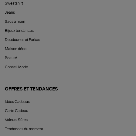
Sweatshirt
Jeans
Sacs à main
Bijoux tendances
Doudounes et Parkas
Maison déco
Beauté
Conseil Mode
OFFRES ET TENDANCES
Idées Cadeaux
Carte Cadeau
Valeurs Sûres
Tendances du moment