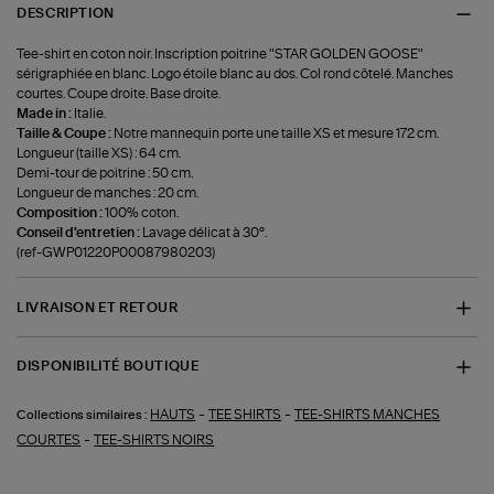
DESCRIPTION
Tee-shirt en coton noir. Inscription poitrine "STAR GOLDEN GOOSE"
sérigraphiée en blanc. Logo étoile blanc au dos. Col rond côtelé. Manches
courtes. Coupe droite. Base droite.
Made in :
Italie.
Taille & Coupe :
Notre mannequin porte une taille XS et mesure 172 cm.
Longueur (taille XS) : 64 cm.
Demi-tour de poitrine : 50 cm.
Longueur de manches : 20 cm.
Composition :
100% coton.
Conseil d'entretien :
Lavage délicat à 30°.
(ref-GWP01220P00087980203)
LIVRAISON ET RETOUR
DISPONIBILITÉ BOUTIQUE
-
-
HAUTS
TEE SHIRTS
TEE-SHIRTS MANCHES
Collections similaires :
-
COURTES
TEE-SHIRTS NOIRS