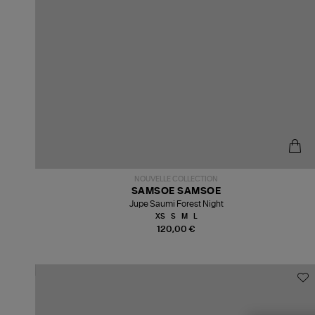
NOUVELLE COLLECTION
SAMSOE SAMSOE
Jupe Saumi Forest Night
XS
S
M
L
120,00 €