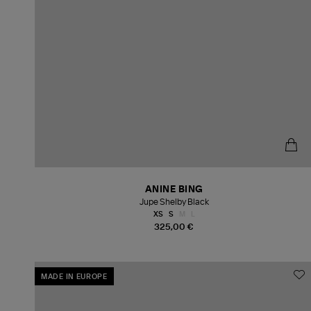
ANINE BING
Jupe Shelby Black
XS
S
M
L
325,00 €
MADE IN EUROPE