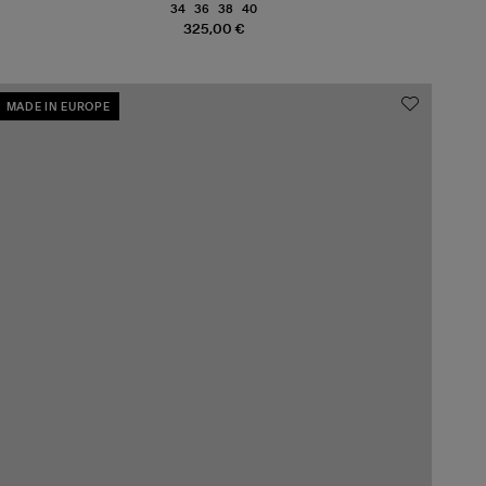
34
36
38
40
325,00 €
MADE IN EUROPE