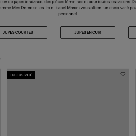
ion de jupes tendance, des pièces féminines et pour toutes les saisons. D
omme Mes Demoiselles, Iro et Isabel Marant vous offrent un choix varié pou
personnel.
JUPES COURTES
JUPES EN CUIR
EXCLUSIVITÉ