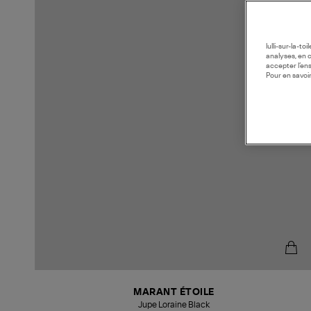
lulli-sur-la-t
analyses, en 
accepter l’en
Pour en savoir
MARANT ÉTOILE
Jupe Loraine Black