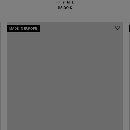
XS
S
M
L
115,00 €
MADE IN EUROPE