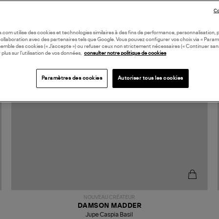
Co
oile.com utilise des cookies et technologies similaires à des fins de performance, personnalisation, p
collaboration avec des partenaires tels que Google. Vous pouvez configurer vos choix via « Param
semble des cookies (« J’accepte ») ou refuser ceux non strictement nécessaires (« Continuer san
 plus sur l’utilisation de vos données,
consulter notre politique de cookies
Paramètres des cookies
Autoriser tous les cookies
NOUVEAU CRÉATEUR
DAMSON MADDER
Jupe Caspia Basil