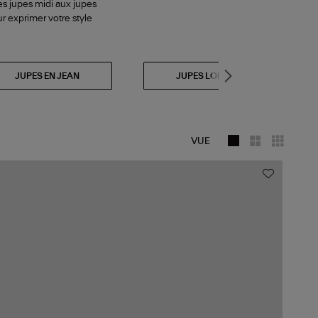
es jupes midi aux jupes
r exprimer votre style
JUPES EN JEAN
JUPES LONGUES
VUE