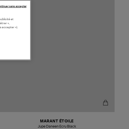
ntinuer sans accepter
ublicité et
étrer »,
s accepter »).
MARANT ÉTOILE
Jupe Daneen Ecru Black