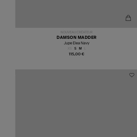
NOUVEAU CRÉATEUR
DAMSON MADDER
Jupe Elea Navy
XS
S
M
L
115,00 €