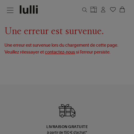
Aller au contenu principal
Une erreur est survenue.
Une erreur est survenue lors du chargement de cette page.
Veuillez réessayer et
contactez-nous
si l’erreur persiste.
LIVRAISON GRATUITE
à partir de 150 € d'achat*