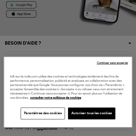
BESOIN D'AIDE ?
À PROPOS
Continuer sans accepter
NOS SERVICES
lulli-sur-la-toile.com utilise des cookies et technologies similaires à des fins de
performance, personnalisation, publicité et analyses, en collaboration avec des
partenaires tels que Google. Vous pouvez configurer vos choix via « Paramétrer »,
accepter l’ensemble des cookies (« J’accepte ») ou refuser ceux non strictement
SERVICE CLIENT
nécessaires (« Continuer sans accepter »). Pour en savoir plus sur l’utilisation de
vos données,
consulter notre politique de cookies
Paramètres des cookies
Autoriser tous les cookies
MODE DE PAIEMENT