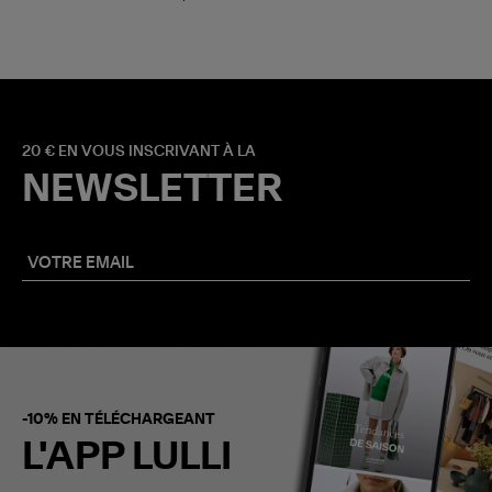
20 € EN VOUS INSCRIVANT À LA
NEWSLETTER
-10% EN TÉLÉCHARGEANT
L'APP LULLI