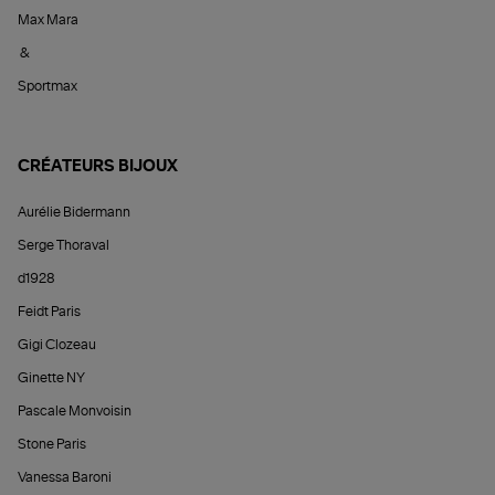
Max Mara
&
Sportmax
CRÉATEURS BIJOUX
Aurélie Bidermann
Serge Thoraval
d1928
Feidt Paris
Gigi Clozeau
Ginette NY
Pascale Monvoisin
Stone Paris
Vanessa Baroni