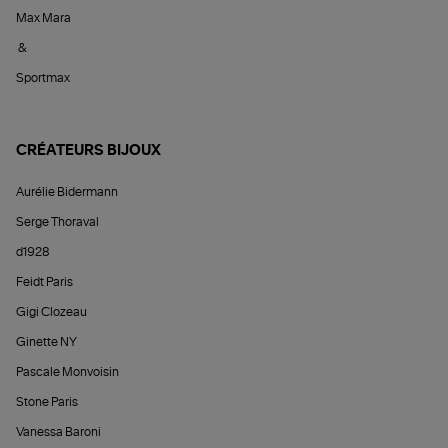
Max Mara
&
Sportmax
CRÉATEURS BIJOUX
Aurélie Bidermann
Serge Thoraval
d1928
Feidt Paris
Gigi Clozeau
Ginette NY
Pascale Monvoisin
Stone Paris
Vanessa Baroni