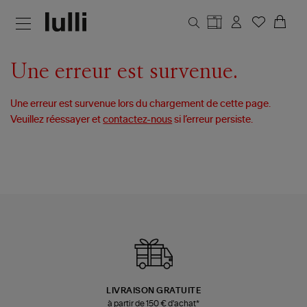
Aller au contenu principal
Une erreur est survenue.
Une erreur est survenue lors du chargement de cette page.
Veuillez réessayer et
contactez-nous
si l’erreur persiste.
LIVRAISON GRATUITE
à partir de 150 € d'achat*