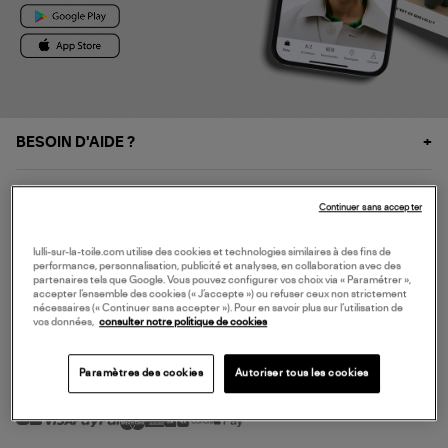
BESOIN D'AIDE ?
À PROPOS
Continuer sans accepter
NOS SERVICES
lulli-sur-la-toile.com utilise des cookies et technologies similaires à des fins de
performance, personnalisation, publicité et analyses, en collaboration avec des
partenaires tels que Google. Vous pouvez configurer vos choix via « Paramétrer »,
accepter l’ensemble des cookies (« J’accepte ») ou refuser ceux non strictement
SERVICE CLIENT
nécessaires (« Continuer sans accepter »). Pour en savoir plus sur l’utilisation de
vos données,
consulter notre politique de cookies
Paramètres des cookies
Autoriser tous les cookies
MODE DE PAIEMENT