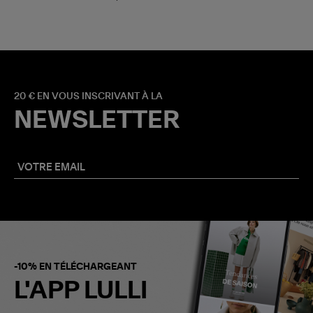
20 € EN VOUS INSCRIVANT À LA
NEWSLETTER
-10% EN TÉLÉCHARGEANT
L'APP LULLI