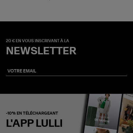
20 € EN VOUS INSCRIVANT À LA
NEWSLETTER
-10% EN TÉLÉCHARGEANT
L'APP LULLI