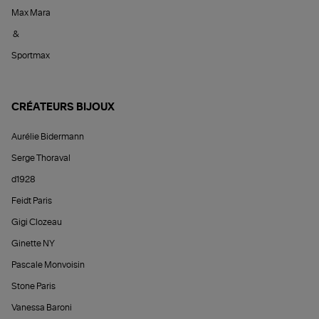
Max Mara
&
Sportmax
CRÉATEURS BIJOUX
Aurélie Bidermann
Serge Thoraval
d1928
Feidt Paris
Gigi Clozeau
Ginette NY
Pascale Monvoisin
Stone Paris
Vanessa Baroni