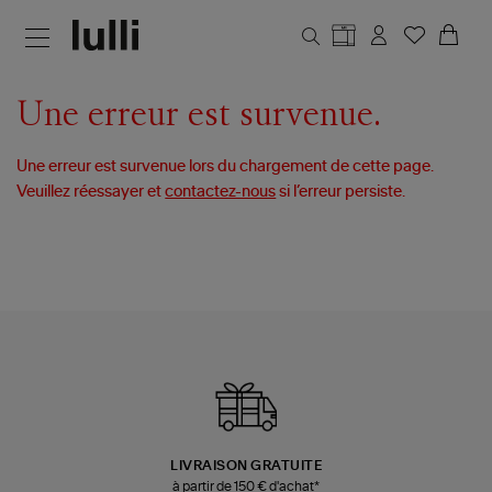
Aller au contenu principal
Une erreur est survenue.
Une erreur est survenue lors du chargement de cette page.
Veuillez réessayer et
contactez-nous
si l’erreur persiste.
LIVRAISON GRATUITE
à partir de 150 € d'achat*