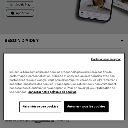
BESOIN D'AIDE ?
À PROPOS
Continuer sans accepter
NOS SERVICES
lulli-sur-la-toile.com utilise des cookies et technologies similaires à des fins de
performance, personnalisation, publicité et analyses, en collaboration avec des
partenaires tels que Google. Vous pouvez configurer vos choix via « Paramétrer »,
accepter l’ensemble des cookies (« J’accepte ») ou refuser ceux non strictement
SERVICE CLIENT
nécessaires (« Continuer sans accepter »). Pour en savoir plus sur l’utilisation de
vos données,
consulter notre politique de cookies
Paramètres des cookies
Autoriser tous les cookies
MODE DE PAIEMENT