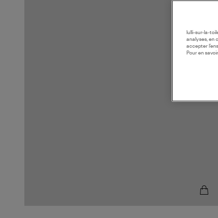
lulli-sur-la-t
analyses, en 
accepter l’en
Pour en savoir