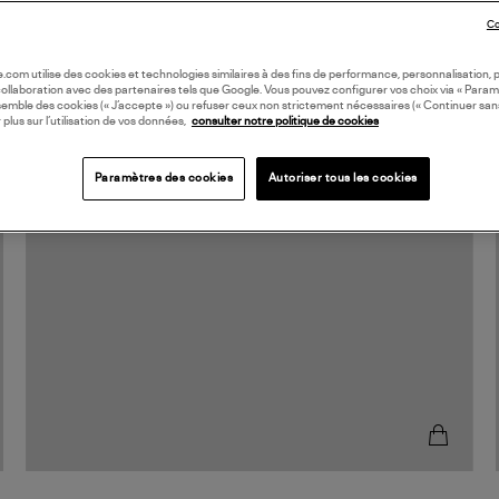
Co
oile.com utilise des cookies et technologies similaires à des fins de performance, personnalisation, p
collaboration avec des partenaires tels que Google. Vous pouvez configurer vos choix via « Param
semble des cookies (« J’accepte ») ou refuser ceux non strictement nécessaires (« Continuer san
 plus sur l’utilisation de vos données,
consulter notre politique de cookies
Paramètres des cookies
Autoriser tous les cookies