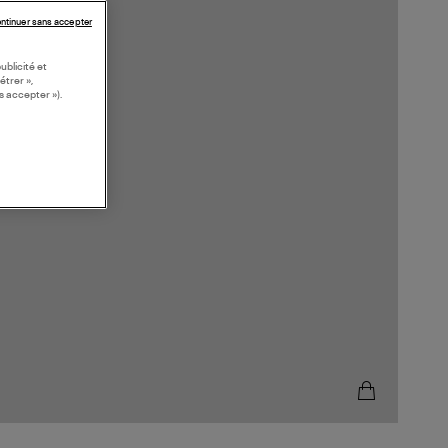
ntinuer sans accepter
ublicité et
étrer »,
s accepter »).