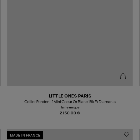
LITTLE ONES PARIS
Collier Pendentif Mini Coeur Or Blanc 18k Et Diamants
Taille unique
2 150,00 €
MADE IN FRANCE