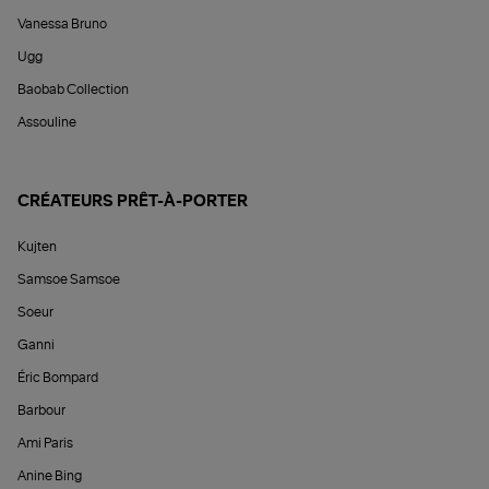
Vanessa Bruno
Ugg
Baobab Collection
Assouline
CRÉATEURS PRÊT-À-PORTER
Kujten
Samsoe Samsoe
Soeur
Ganni
Éric Bompard
Barbour
Ami Paris
Anine Bing