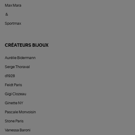
Max Mara
&
Sportmax
CRÉATEURS BIJOUX
Aurélie Bidermann
Serge Thoraval
d1928
Feidt Paris
Gigi Clozeau
Ginette NY
Pascale Monvoisin
Stone Paris
Vanessa Baroni