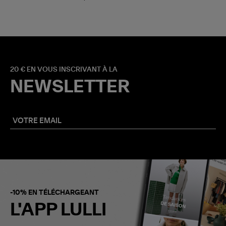
20 € EN VOUS INSCRIVANT À LA
NEWSLETTER
-10% EN TÉLÉCHARGEANT
L'APP LULLI