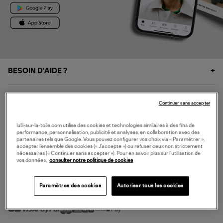
BESOIN D'AIDE ?
À PROPOS
Continuer sans accepter
NOS SERVICES
lulli-sur-la-toile.com utilise des cookies et technologies similaires à des fins de
performance, personnalisation, publicité et analyses, en collaboration avec des
partenaires tels que Google. Vous pouvez configurer vos choix via « Paramétrer »,
accepter l’ensemble des cookies (« J’accepte ») ou refuser ceux non strictement
SERVICE CLIENT
nécessaires (« Continuer sans accepter »). Pour en savoir plus sur l’utilisation de
vos données,
consulter notre politique de cookies
Paramètres des cookies
Autoriser tous les cookies
MODE DE PAIEMENT