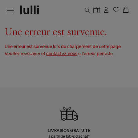
Aller au contenu principal
Une erreur est survenue.
Une erreur est survenue lors du chargement de cette page.
Veuillez réessayer et
contactez-nous
si l’erreur persiste.
LIVRAISON GRATUITE
à partir de 150 € d'achat*