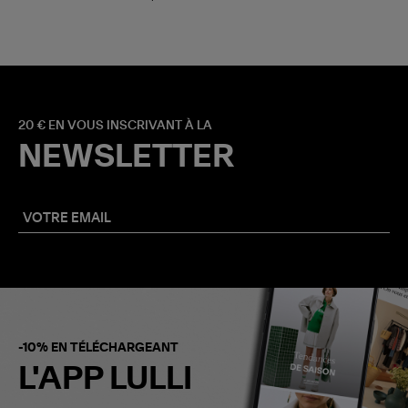
20 € EN VOUS INSCRIVANT À LA
NEWSLETTER
-10% EN TÉLÉCHARGEANT
L'APP LULLI