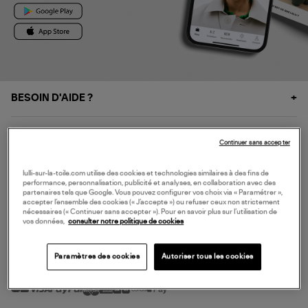
BESOIN D'AIDE ?
À PROPOS
Continuer sans accepter
NOS SERVICES
lulli-sur-la-toile.com utilise des cookies et technologies similaires à des fins de
performance, personnalisation, publicité et analyses, en collaboration avec des
partenaires tels que Google. Vous pouvez configurer vos choix via « Paramétrer »,
accepter l’ensemble des cookies (« J’accepte ») ou refuser ceux non strictement
SERVICE CLIENT
nécessaires (« Continuer sans accepter »). Pour en savoir plus sur l’utilisation de
vos données,
consulter notre politique de cookies
Paramètres des cookies
Autoriser tous les cookies
MODE DE PAIEMENT