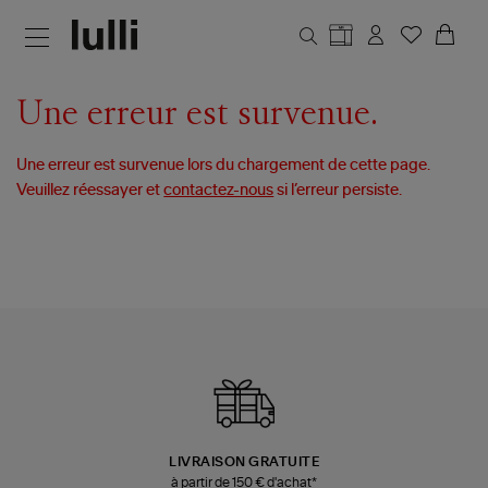
Aller au contenu principal
Une erreur est survenue.
Une erreur est survenue lors du chargement de cette page.
Veuillez réessayer et
contactez-nous
si l’erreur persiste.
LIVRAISON GRATUITE
à partir de 150 € d'achat*