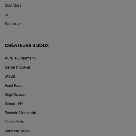
Max Mara
&
Sportmax
CRÉATEURS BIJOUX
Aurélie Bidermann
Serge Thoraval
d1928
Feidt Paris
Gigi Clozeau
Ginette NY
Pascale Monvoisin
Stone Paris
Vanessa Baroni