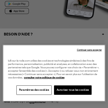
BESOIN D'AIDE ?
À PROPOS
Continuer sans accepter
NOS SERVICES
lulli-sur-la-toile.com utilise des cookies et technologies similaires à des fins de
performance, personnalisation, publicité et analyses, en collaboration avec des
partenaires tels que Google. Vous pouvez configurer vos choix via « Paramétrer »,
accepter l’ensemble des cookies (« J’accepte ») ou refuser ceux non strictement
SERVICE CLIENT
nécessaires (« Continuer sans accepter »). Pour en savoir plus sur l’utilisation de
vos données,
consulter notre politique de cookies
Paramètres des cookies
Autoriser tous les cookies
MODE DE PAIEMENT