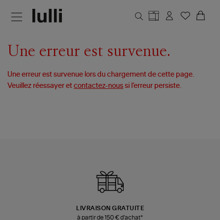
Aller au contenu principal
Une erreur est survenue.
Une erreur est survenue lors du chargement de cette page.
Veuillez réessayer et
contactez-nous
si l’erreur persiste.
LIVRAISON GRATUITE
à partir de 150 € d'achat*