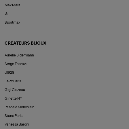
Max Mara
&
Sportmax
CRÉATEURS BIJOUX
Aurélie Bidermann
Serge Thoraval
d1928
Feidt Paris
Gigi Clozeau
Ginette NY
Pascale Monvoisin
Stone Paris
Vanessa Baroni