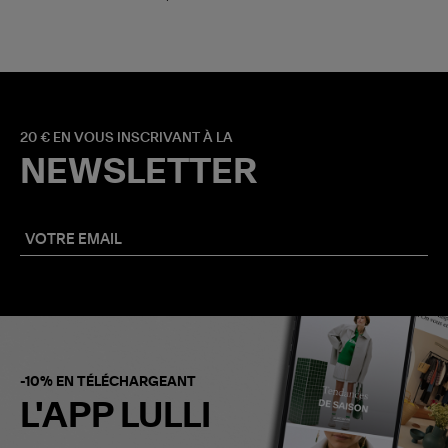
20 € EN VOUS INSCRIVANT À LA
NEWSLETTER
-10% EN TÉLÉCHARGEANT
L'APP LULLI