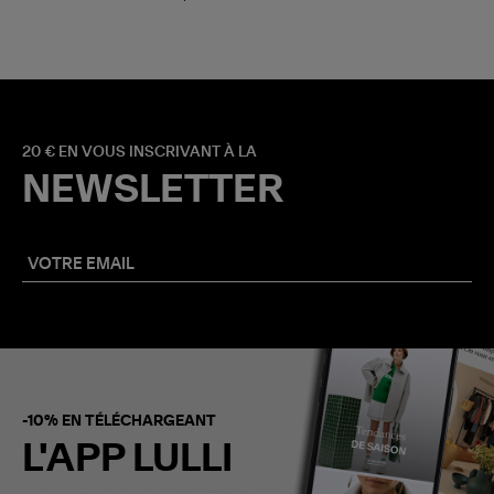
20 € EN VOUS INSCRIVANT À LA
NEWSLETTER
-10% EN TÉLÉCHARGEANT
L'APP LULLI