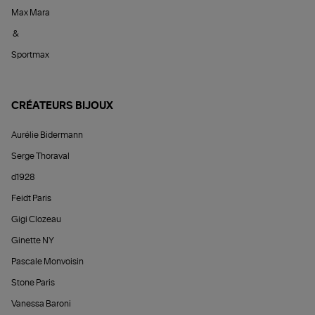
Max Mara
&
Sportmax
CRÉATEURS BIJOUX
Aurélie Bidermann
Serge Thoraval
d1928
Feidt Paris
Gigi Clozeau
Ginette NY
Pascale Monvoisin
Stone Paris
Vanessa Baroni