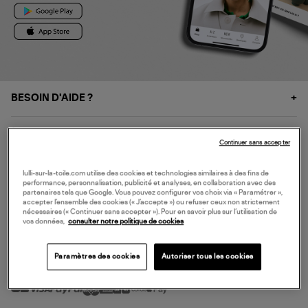
BESOIN D'AIDE ?
À PROPOS
Continuer sans accepter
NOS SERVICES
lulli-sur-la-toile.com utilise des cookies et technologies similaires à des fins de
performance, personnalisation, publicité et analyses, en collaboration avec des
partenaires tels que Google. Vous pouvez configurer vos choix via « Paramétrer »,
accepter l’ensemble des cookies (« J’accepte ») ou refuser ceux non strictement
SERVICE CLIENT
nécessaires (« Continuer sans accepter »). Pour en savoir plus sur l’utilisation de
vos données,
consulter notre politique de cookies
Paramètres des cookies
Autoriser tous les cookies
MODE DE PAIEMENT