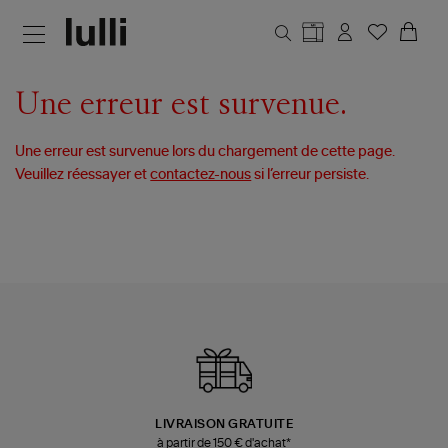
Aller au contenu principal
Une erreur est survenue.
Une erreur est survenue lors du chargement de cette page.
Veuillez réessayer et
contactez-nous
si l’erreur persiste.
LIVRAISON GRATUITE
à partir de 150 € d'achat*