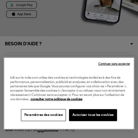
BESOIN D'AIDE ?
À PROPOS
Continuer sans accepter
NOS SERVICES
lulli-sur-la-toile.com utilise des cookies et technologies similaires à des fins de
performance, personnalisation, publicité et analyses, en collaboration avec des
partenaires tels que Google. Vous pouvez configurer vos choix via « Paramétrer »,
accepter l’ensemble des cookies (« J’accepte ») ou refuser ceux non strictement
SERVICE CLIENT
nécessaires (« Continuer sans accepter »). Pour en savoir plus sur l’utilisation de
vos données,
consulter notre politique de cookies
Paramètres des cookies
Autoriser tous les cookies
MODE DE PAIEMENT