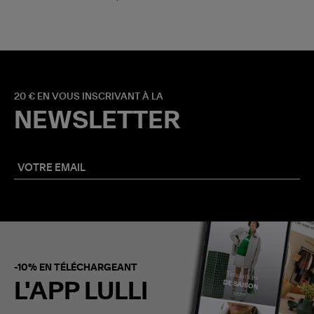
20 € EN VOUS INSCRIVANT À LA
NEWSLETTER
-10% EN TÉLÉCHARGEANT
L'APP LULLI