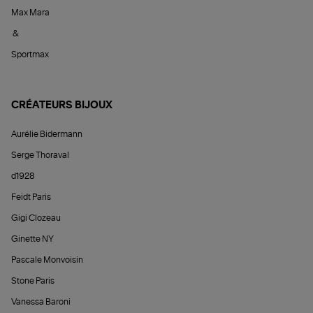
Max Mara
&
Sportmax
CRÉATEURS BIJOUX
Aurélie Bidermann
Serge Thoraval
d1928
Feidt Paris
Gigi Clozeau
Ginette NY
Pascale Monvoisin
Stone Paris
Vanessa Baroni