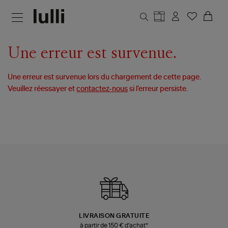
Aller au contenu principal
Une erreur est survenue.
Une erreur est survenue lors du chargement de cette page.
Veuillez réessayer et
contactez-nous
si l’erreur persiste.
LIVRAISON GRATUITE
à partir de 150 € d'achat*