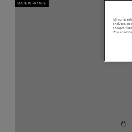
MADE IN FRANCE
lulli-sur-la-t
analyses, en 
accepter l’en
Pour en savoir