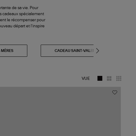
tante de sa vie. Pour
ées cadeaux spécialement
ement le récompenser pour
nouveau départ et l'inspire
S MÈRES
CADEAU SAINT-VALENTIN
VUE