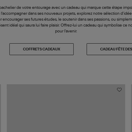
 bachelier de votre entourage avec un cadeau qui marque cette étape impor
et l'accompagner dans ses nouveaux projets, explorez notre sélection d'id
ur encourager ses futures études, le soutenir dans ses passions, ou simpl
ésent idéal qui saura lui faire plaisir. Offrez-lui un cadeau qui symbolise ce 
pour l'avenir.
COFFRETS CADEAUX
CADEAU FÊTE DE