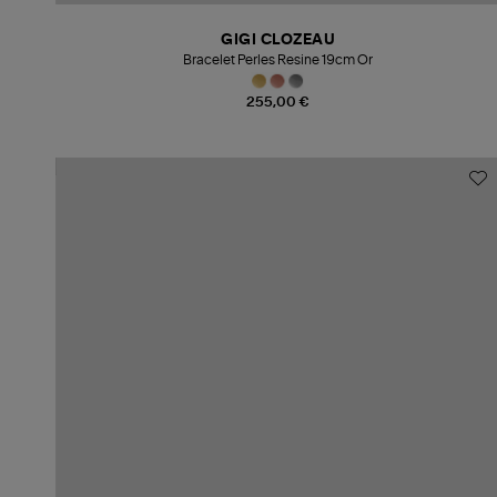
GIGI CLOZEAU
Bracelet Perles Resine 19cm Or
255,00 €