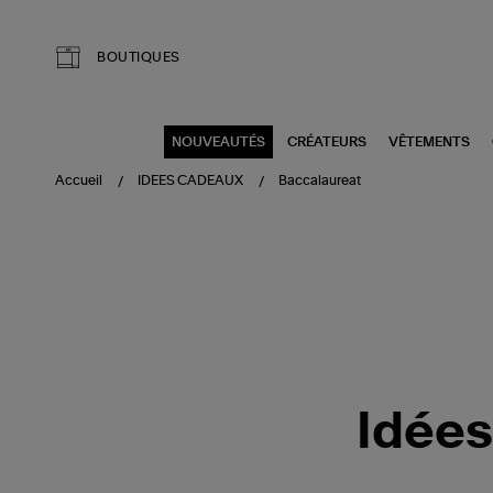
Aller au contenu principal
BOUTIQUES
NOUVEAUTÉS
CRÉATEURS
VÊTEMENTS
Accueil
IDEES CADEAUX
Baccalaureat
Idées