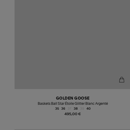
GOLDEN GOOSE
Baskets Ball Star Étoile Glitter Blanc Argenté
35
36
37
38
39
40
495,00 €