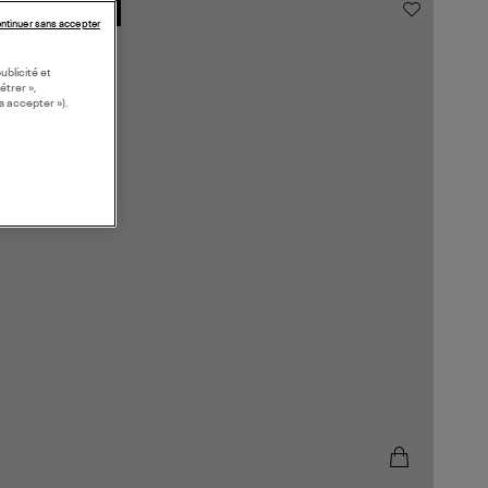
MADE IN FRANCE
ntinuer sans accepter
ublicité et
étrer »,
s accepter »).