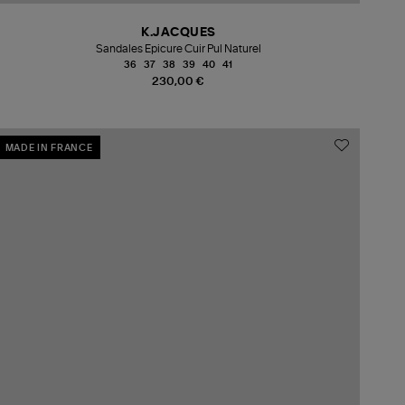
K.JACQUES
Sandales Epicure Cuir Pul Naturel
36
37
38
39
40
41
230,00 €
MADE IN FRANCE