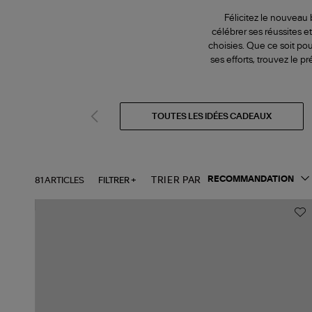
Félicitez le nouveau
célébrer ses réussites 
choisies. Que ce soit po
ses efforts, trouvez le pr
TOUTES LES IDÉES CADEAUX
81 ARTICLES
FILTRER +
TRIER PAR