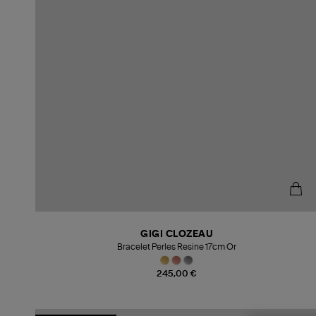
GIGI CLOZEAU
Bracelet Perles Resine 17cm Or
245,00 €