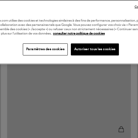
Co
oile.com utilise des cookies et technologies similaires à des fins de performance, personnalisation, p
collaboration avec des partenaires tels que Google. Vous pouvez configurer vos choix via « Param
semble des cookies (« J’accepte ») ou refuser ceux non strictement nécessaires (« Continuer san
 plus sur l’utilisation de vos données,
consulter notre politique de cookies
Paramètres des cookies
Autoriser tous les cookies