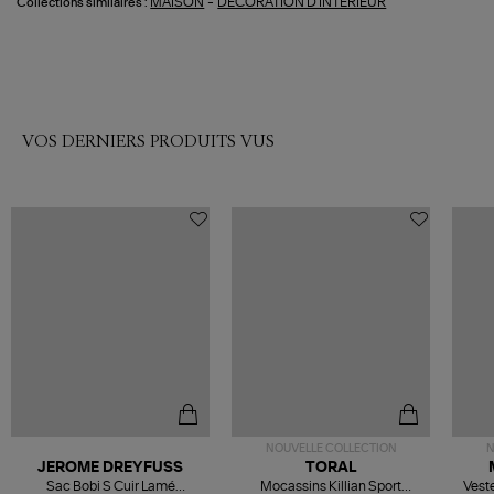
-
MAISON
DECORATION D'INTERIEUR
Collections similaires :
VOS DERNIERS PRODUITS VUS
NOUVELLE COLLECTION
N
JEROME DREYFUSS
TORAL
Sac Bobi S Cuir Lamé
Mocassins Killian Sport
Veste