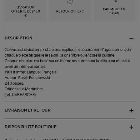
LIVRAISON
PAIEMENT EN
OFFERTE DÈS 150
RETOUR OFFERT
3X,4X
€
DESCRIPTION
Ce livre est divisé en six chapitres expliquant séparément l'agencement de
chaque pièce tel quelle le salon , la chambre ou encore la cuisine.
Chaque chapitre est basé sur un thème nous donnant la clés pour réussir à
avoir un intérieur parfait.
Plus d'infos :
Langue : Français.
Auteur : Sarah Poniatowski.
240 pages.
Editions : La Martinière.
(ref-LIVREARCHE)
LIVRAISON ET RETOUR
DISPONIBILITÉ BOUTIQUE