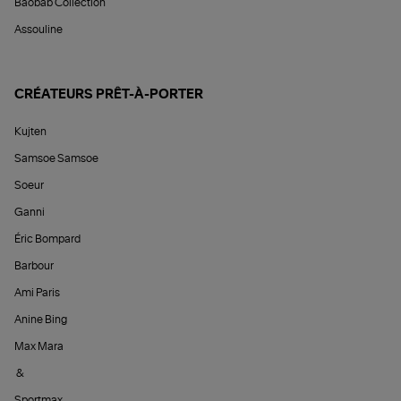
Baobab Collection
Assouline
CRÉATEURS PRÊT-À-PORTER
Kujten
Samsoe Samsoe
Soeur
Ganni
Éric Bompard
Barbour
Ami Paris
Anine Bing
Max Mara
&
Sportmax