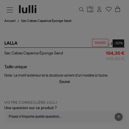
Aller au contenu principal
Accueil
Sac Cabas Caparica Éponge Sand
SOLDES
-30%
LALLA
Partager
Sac
Sac Cabas Caparica Éponge Sand
104,30 €
Cabas
149,00 €
Caparica
Éponge
Taille
unique
Sand
Note : Le motif extérieur et la doublure varient d'un modèle à l'autre.
Épuisé
VOTRE CONSEILLÈRE LULLI
Une question sur ce produit ?