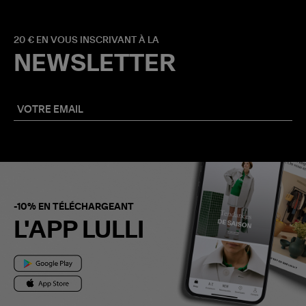
20 € EN VOUS INSCRIVANT À LA
NEWSLETTER
-10% EN TÉLÉCHARGEANT
L'APP LULLI