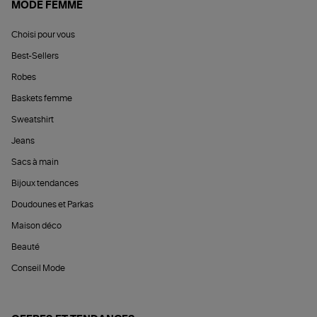
MODE FEMME
Choisi pour vous
Best-Sellers
Robes
Baskets femme
Sweatshirt
Jeans
Sacs à main
Bijoux tendances
Doudounes et Parkas
Maison déco
Beauté
Conseil Mode