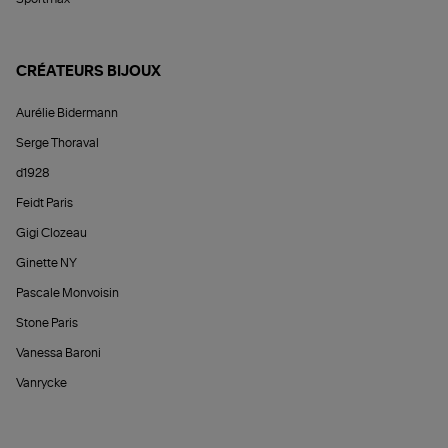
CRÉATEURS BIJOUX
Aurélie Bidermann
Serge Thoraval
d1928
Feidt Paris
Gigi Clozeau
Ginette NY
Pascale Monvoisin
Stone Paris
Vanessa Baroni
Vanrycke