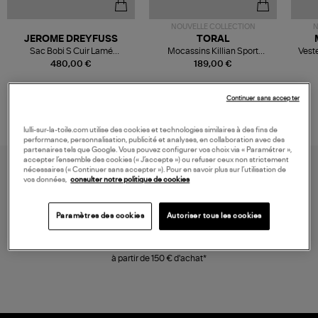
NOUVELLE COLLECTION
N
JEROME DREYFUSS
TORAL
Sac Bobi S Cuir Lamé
Mocassins Killian Sport
Veste
Champagne
Mousse
480,00 €
189,00 €
Continuer sans accepter
lulli-sur-la-toile.com utilise des cookies et technologies similaires à des fins de
performance, personnalisation, publicité et analyses, en collaboration avec des
partenaires tels que Google. Vous pouvez configurer vos choix via « Paramétrer »,
accepter l’ensemble des cookies (« J’accepte ») ou refuser ceux non strictement
nécessaires (« Continuer sans accepter »). Pour en savoir plus sur l’utilisation de
vos données,
consulter notre politique de cookies
Paramètres des cookies
Autoriser tous les cookies
LIVRAISON GRATUITE
à partir de 150 € d'achat*