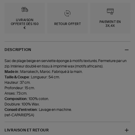
LIVRAISON
PAIEMENT EN
OFFERTE DÈS 150
RETOUR OFFERT
3X,4X
€
DESCRIPTION
Sac de plage beige en serviette éponge à motifs texturés. Fermeture par un
zip. Intérieur doublé en tissu à imprimé wax (motifs africains).
Made in :
Marrakech, Maroc. Fabriqué à la main.
Taille & Coupe :
Longueur : 54 cm.
Hauteur : 37 cm.
Profondeur : 15 cm.
Anses : 73 cm.
Composition :
100% coton.
Doublure : 100% Wax.
Conseil d'entretien :
Lavage en machine.
(ref-CAPARIEPSA)
LIVRAISON ET RETOUR