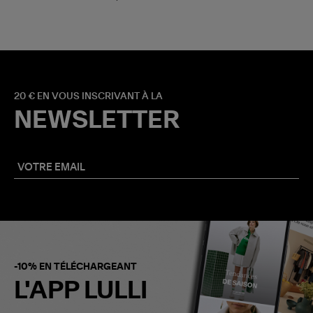
20 € EN VOUS INSCRIVANT À LA
NEWSLETTER
-10% EN TÉLÉCHARGEANT
L'APP LULLI