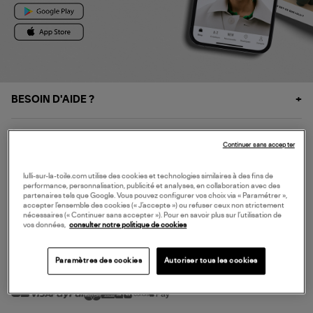
BESOIN D'AIDE ?
À PROPOS
Continuer sans accepter
NOS SERVICES
lulli-sur-la-toile.com utilise des cookies et technologies similaires à des fins de
performance, personnalisation, publicité et analyses, en collaboration avec des
partenaires tels que Google. Vous pouvez configurer vos choix via « Paramétrer »,
accepter l’ensemble des cookies (« J’accepte ») ou refuser ceux non strictement
SERVICE CLIENT
nécessaires (« Continuer sans accepter »). Pour en savoir plus sur l’utilisation de
vos données,
consulter notre politique de cookies
Paramètres des cookies
Autoriser tous les cookies
MODE DE PAIEMENT