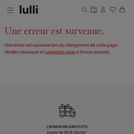
Aller au contenu principal
Une erreur est survenue.
Une erreur est survenue lors du chargement de cette page.
Veuillez réessayer et
contactez-nous
si l’erreur persiste.
LIVRAISON GRATUITE
à partir de 150 € d'achat*