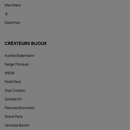
Max Mara
&
Sportmax
CRÉATEURS BIJOUX
Aurélie Bidermann
Serge Thoraval
d1928
Feidt Paris
Gigi Clozeau
Ginette NY
Pascale Monvoisin
Stone Paris
Vanessa Baroni