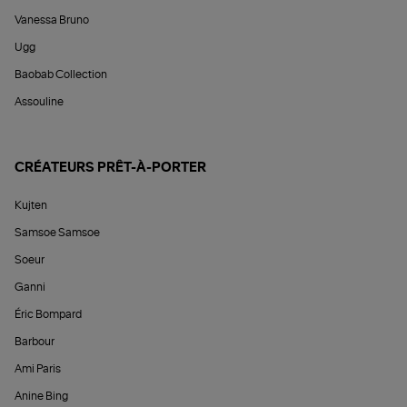
Vanessa Bruno
Ugg
Baobab Collection
Assouline
CRÉATEURS PRÊT-À-PORTER
Kujten
Samsoe Samsoe
Soeur
Ganni
Éric Bompard
Barbour
Ami Paris
Anine Bing