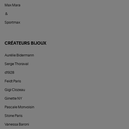
Max Mara
&
Sportmax
CRÉATEURS BIJOUX
Aurélie Bidermann
Serge Thoraval
d1928
Feidt Paris
Gigi Clozeau
Ginette NY
Pascale Monvoisin
Stone Paris
Vanessa Baroni