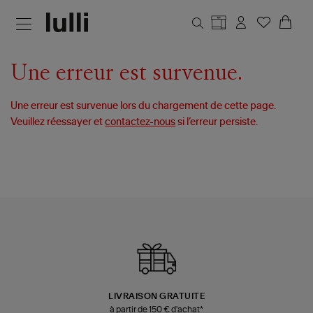
Aller au contenu principal
Une erreur est survenue.
Une erreur est survenue lors du chargement de cette page.
Veuillez réessayer et
contactez-nous
si l’erreur persiste.
LIVRAISON GRATUITE
à partir de 150 € d'achat*