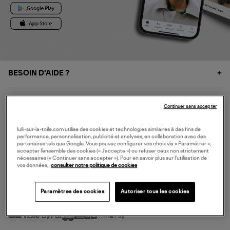
BESOIN D'AIDE ?
À PROPOS
Continuer sans accepter
NOS SERVICES
lulli-sur-la-toile.com utilise des cookies et technologies similaires à des fins de
performance, personnalisation, publicité et analyses, en collaboration avec des
partenaires tels que Google. Vous pouvez configurer vos choix via « Paramétrer »,
accepter l’ensemble des cookies (« J’accepte ») ou refuser ceux non strictement
SERVICE CLIENT
nécessaires (« Continuer sans accepter »). Pour en savoir plus sur l’utilisation de
vos données,
consulter notre politique de cookies
Paramètres des cookies
Autoriser tous les cookies
MODE DE PAIEMENT