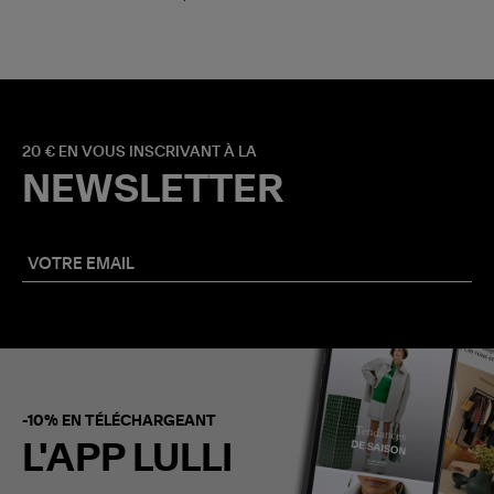
20 € EN VOUS INSCRIVANT À LA
NEWSLETTER
-10% EN TÉLÉCHARGEANT
L'APP LULLI