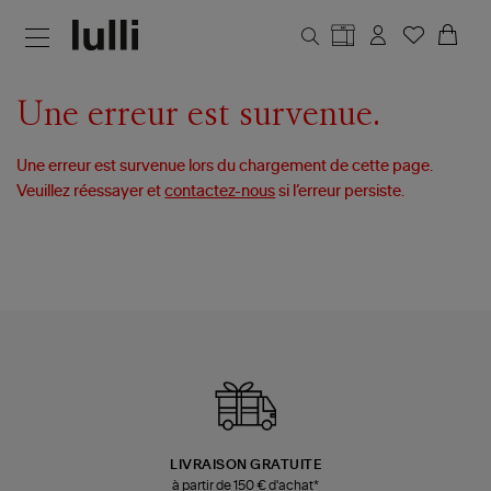
Aller au contenu principal
Une erreur est survenue.
Une erreur est survenue lors du chargement de cette page.
Veuillez réessayer et
contactez-nous
si l’erreur persiste.
LIVRAISON GRATUITE
à partir de 150 € d'achat*