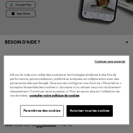
BESOIN D'AIDE ?
À PROPOS
Continuer sans accepter
NOS SERVICES
lulli-sur-la-toile.com utilise des cookies et technologies similaires à des fins de
performance, personnalisation, publicité et analyses, en collaboration avec des
partenaires tels que Google. Vous pouvez configurer vos choix via « Paramétrer »,
accepter l’ensemble des cookies (« J’accepte ») ou refuser ceux non strictement
SERVICE CLIENT
nécessaires (« Continuer sans accepter »). Pour en savoir plus sur l’utilisation de
vos données,
consulter notre politique de cookies
Paramètres des cookies
Autoriser tous les cookies
MODE DE PAIEMENT