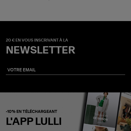
20 € EN VOUS INSCRIVANT À LA
NEWSLETTER
-10% EN TÉLÉCHARGEANT
L'APP LULLI