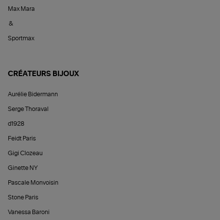
Max Mara
&
Sportmax
CRÉATEURS BIJOUX
Aurélie Bidermann
Serge Thoraval
d1928
Feidt Paris
Gigi Clozeau
Ginette NY
Pascale Monvoisin
Stone Paris
Vanessa Baroni