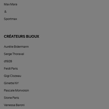
Max Mara
&
Sportmax
CRÉATEURS BIJOUX
Aurélie Bidermann
Serge Thoraval
d1928
Feidt Paris
Gigi Clozeau
Ginette NY
Pascale Monvoisin
Stone Paris
Vanessa Baroni