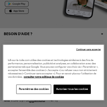
BESOIN D'AIDE ?
À PROPOS
Continuer sans accepter
NOS SERVICES
lulli-sur-la-toile.com utilise des cookies et technologies similaires à des fins de
performance, personnalisation, publicité et analyses, en collaboration avec des
partenaires tels que Google. Vous pouvez configurer vos choix via « Paramétrer »,
accepter l’ensemble des cookies (« J’accepte ») ou refuser ceux non strictement
SERVICE CLIENT
nécessaires (« Continuer sans accepter »). Pour en savoir plus sur l’utilisation de
vos données,
consulter notre politique de cookies
Paramètres des cookies
Autoriser tous les cookies
MODE DE PAIEMENT