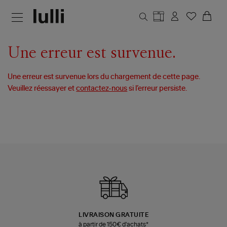
Aller au contenu principal
Une erreur est survenue.
Une erreur est survenue lors du chargement de cette page.
Veuillez réessayer et
contactez-nous
si l’erreur persiste.
LIVRAISON GRATUITE
à partir de 150€ d'achats*