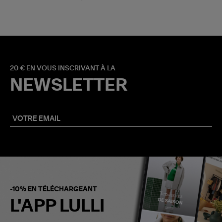
20 € EN VOUS INSCRIVANT À LA
NEWSLETTER
-10% EN TÉLÉCHARGEANT
L'APP LULLI