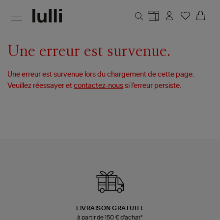
Aller au contenu principal
Une erreur est survenue.
Une erreur est survenue lors du chargement de cette page.
Veuillez réessayer et
contactez-nous
si l’erreur persiste.
LIVRAISON GRATUITE
à partir de 150 € d'achat*