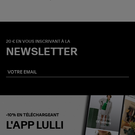
20 € EN VOUS INSCRIVANT À LA
NEWSLETTER
-10% EN TÉLÉCHARGEANT
L'APP LULLI