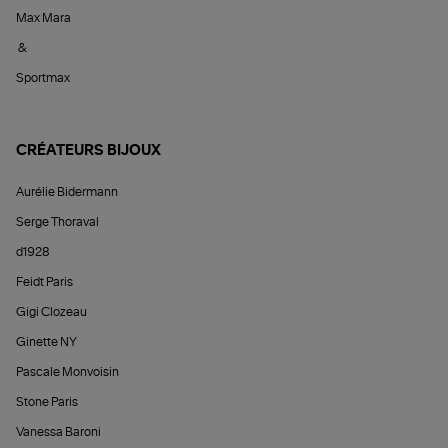
Max Mara
&
Sportmax
CRÉATEURS BIJOUX
Aurélie Bidermann
Serge Thoraval
d1928
Feidt Paris
Gigi Clozeau
Ginette NY
Pascale Monvoisin
Stone Paris
Vanessa Baroni