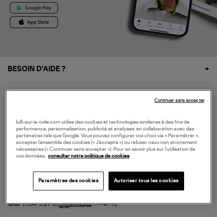
BESOIN D'AIDE ?
À PROPOS
Continuer sans accepter
NOS SERVICES
lulli-sur-la-toile.com utilise des cookies et technologies similaires à des fins de
performance, personnalisation, publicité et analyses, en collaboration avec des
partenaires tels que Google. Vous pouvez configurer vos choix via « Paramétrer »,
accepter l’ensemble des cookies (« J’accepte ») ou refuser ceux non strictement
SERVICE CLIENT
nécessaires (« Continuer sans accepter »). Pour en savoir plus sur l’utilisation de
vos données,
consulter notre politique de cookies
Paramètres des cookies
Autoriser tous les cookies
MODE DE PAIEMENT