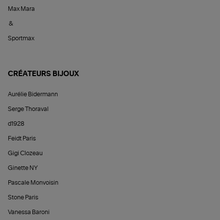
Max Mara
&
Sportmax
CRÉATEURS BIJOUX
Aurélie Bidermann
Serge Thoraval
d1928
Feidt Paris
Gigi Clozeau
Ginette NY
Pascale Monvoisin
Stone Paris
Vanessa Baroni