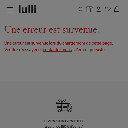
Aller au contenu principal
Une erreur est survenue.
Une erreur est survenue lors du chargement de cette page.
Veuillez réessayer et
contactez-nous
si l’erreur persiste.
LIVRAISON GRATUITE
à partir de 150 € d'achat*