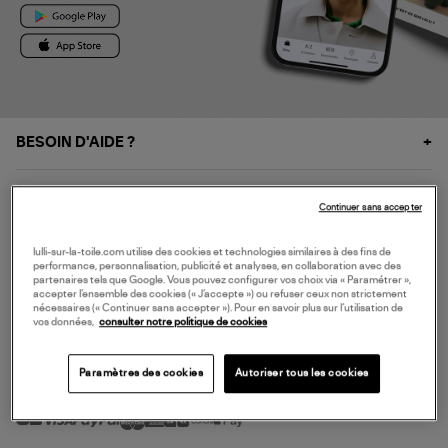
BESOIN D'AIDE ?
À PROPOS
Continuer sans accepter
NOS SERVICES
lulli-sur-la-toile.com utilise des cookies et technologies similaires à des fins de
performance, personnalisation, publicité et analyses, en collaboration avec des
partenaires tels que Google. Vous pouvez configurer vos choix via « Paramétrer »,
accepter l’ensemble des cookies (« J’accepte ») ou refuser ceux non strictement
SERVICE CLIENT
nécessaires (« Continuer sans accepter »). Pour en savoir plus sur l’utilisation de
vos données,
consulter notre politique de cookies
Paramètres des cookies
Autoriser tous les cookies
MODE DE PAIEMENT