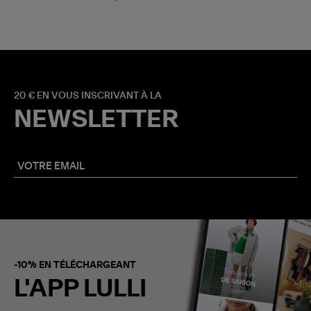
20 € EN VOUS INSCRIVANT À LA
NEWSLETTER
-10% EN TÉLÉCHARGEANT
L'APP LULLI