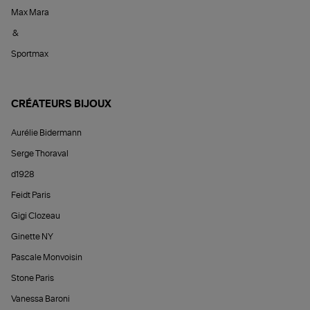
Max Mara
&
Sportmax
CRÉATEURS BIJOUX
Aurélie Bidermann
Serge Thoraval
d1928
Feidt Paris
Gigi Clozeau
Ginette NY
Pascale Monvoisin
Stone Paris
Vanessa Baroni