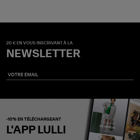
20 € EN VOUS INSCRIVANT À LA
NEWSLETTER
-10% EN TÉLÉCHARGEANT
L'APP LULLI