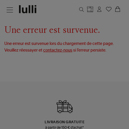
Aller au contenu principal
Une erreur est survenue.
Une erreur est survenue lors du chargement de cette page.
Veuillez réessayer et
contactez-nous
si l’erreur persiste.
LIVRAISON GRATUITE
à partir de 150 € d'achat*