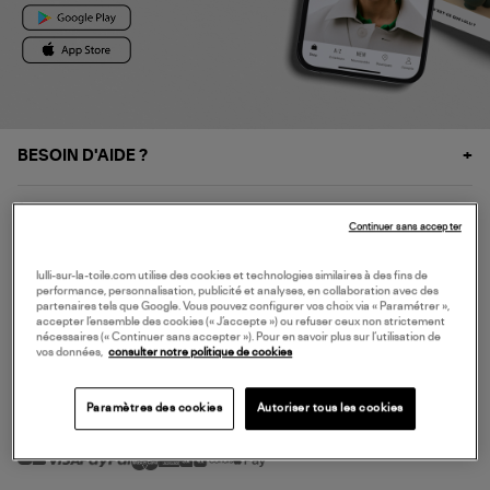
BESOIN D'AIDE ?
À PROPOS
Continuer sans accepter
NOS SERVICES
lulli-sur-la-toile.com utilise des cookies et technologies similaires à des fins de
performance, personnalisation, publicité et analyses, en collaboration avec des
partenaires tels que Google. Vous pouvez configurer vos choix via « Paramétrer »,
accepter l’ensemble des cookies (« J’accepte ») ou refuser ceux non strictement
SERVICE CLIENT
nécessaires (« Continuer sans accepter »). Pour en savoir plus sur l’utilisation de
vos données,
consulter notre politique de cookies
Paramètres des cookies
Autoriser tous les cookies
MODE DE PAIEMENT