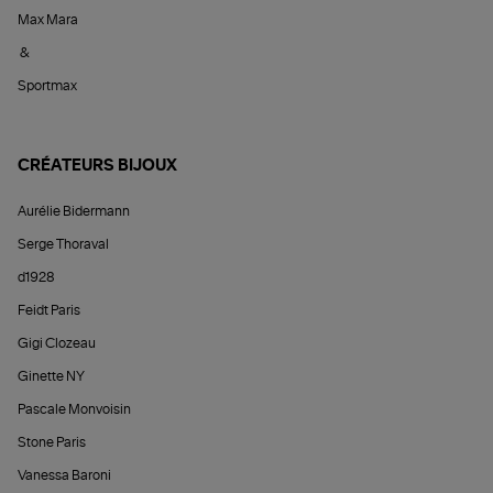
Max Mara
&
Sportmax
CRÉATEURS BIJOUX
Aurélie Bidermann
Serge Thoraval
d1928
Feidt Paris
Gigi Clozeau
Ginette NY
Pascale Monvoisin
Stone Paris
Vanessa Baroni