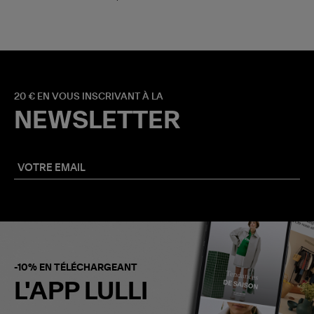
20 € EN VOUS INSCRIVANT À LA
NEWSLETTER
-10% EN TÉLÉCHARGEANT
L'APP LULLI