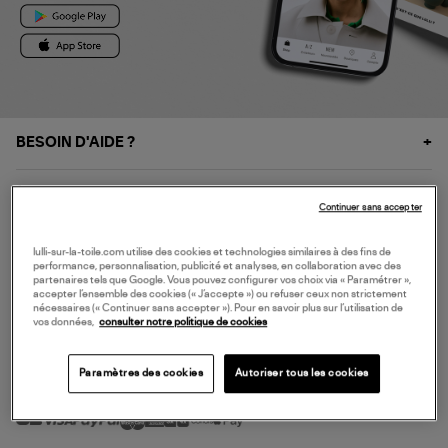
BESOIN D'AIDE ?
À PROPOS
Continuer sans accepter
NOS SERVICES
lulli-sur-la-toile.com utilise des cookies et technologies similaires à des fins de
performance, personnalisation, publicité et analyses, en collaboration avec des
partenaires tels que Google. Vous pouvez configurer vos choix via « Paramétrer »,
accepter l’ensemble des cookies (« J’accepte ») ou refuser ceux non strictement
SERVICE CLIENT
nécessaires (« Continuer sans accepter »). Pour en savoir plus sur l’utilisation de
vos données,
consulter notre politique de cookies
Paramètres des cookies
Autoriser tous les cookies
MODE DE PAIEMENT