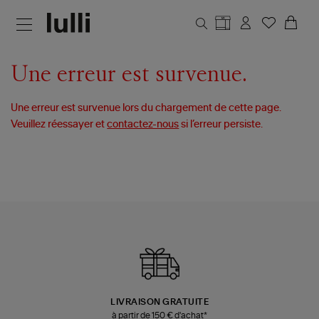
Aller au contenu principal
Une erreur est survenue.
Une erreur est survenue lors du chargement de cette page.
Veuillez réessayer et
contactez-nous
si l’erreur persiste.
LIVRAISON GRATUITE
à partir de 150 € d'achat*