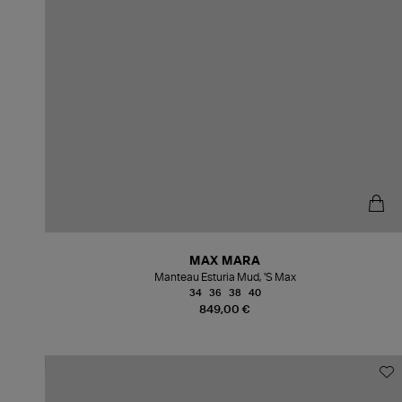
MAX MARA
Manteau Esturia Mud, 'S Max
34
36
38
40
849,00 €