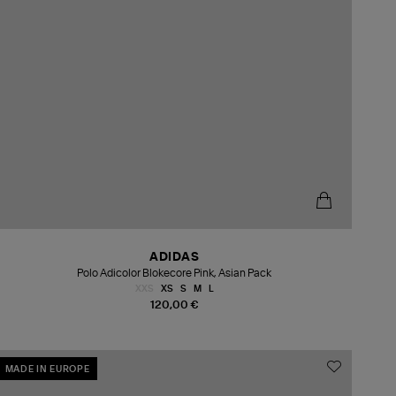
ADIDAS
Polo Adicolor Blokecore Pink, Asian Pack
XXS
XS
S
M
L
120,00 €
MADE IN EUROPE