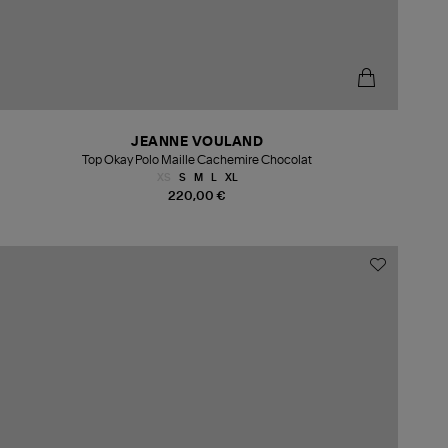
JEANNE VOULAND
Top Okay Polo Maille Cachemire Chocolat
XS
S
M
L
XL
220,00 €