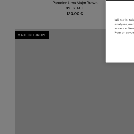
Pantalon Uma Major Brown
XS
S
M
L
120,00 €
lulli-sur-la-t
analyses, en 
accepter l’en
Pour en savoir
MADE IN EUROPE