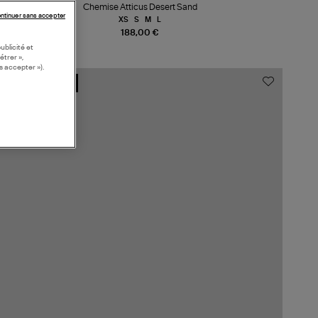
Chemise Atticus Desert Sand
ntinuer sans accepter
XS
S
M
L
188,00 €
ublicité et
étrer »,
s accepter »).
MADE IN EUROPE