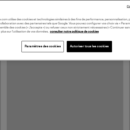
Tee Shirt Krab Brun
Co
XS
S
M
L
145,00 €
oile.com utilise des cookies et technologies similaires à des fins de performance, personnalisation, p
collaboration avec des partenaires tels que Google. Vous pouvez configurer vos choix via « Param
semble des cookies (« J’accepte ») ou refuser ceux non strictement nécessaires (« Continuer san
 plus sur l’utilisation de vos données,
consulter notre politique de cookies
Paramètres des cookies
Autoriser tous les cookies