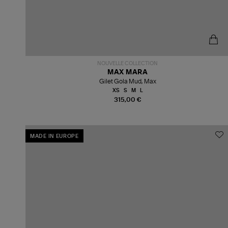
NOUVELLE COLLECTION
MAX MARA
Gilet Gola Mud, Max
XS
S
M
L
315,00 €
MADE IN EUROPE