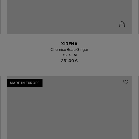
XIRENA
Chemise Beau Ginger
XS
S
M
251,00 €
MADE IN EUROPE