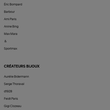
Éric Bompard
Barbour
Ami Paris
Anine Bing
Max Mara
&
Sportmax
CRÉATEURS BIJOUX
Aurélie Bidermann
Serge Thoraval
d1928
Feidt Paris
Gigi Clozeau