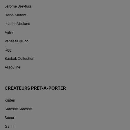
Jérôme Dreyfuss
Isabel Marant
Jeanne Vouland
Autry
Vanessa Bruno
Ugg
Baobab Collection
Assouline
CRÉATEURS PRÊT-À-PORTER
Kujten
Samsoe Samsoe
Soeur
Ganni