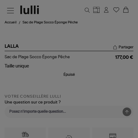
Aller au contenu principal
Accueil
Sac de Plage Socco Éponge Pêche
LALLA
Partager
Sac
Sac de Plage Socco Éponge Pêche
177,00 €
de
Plage
Taille
unique
Socco
Épuisé
Éponge
Pêche
VOTRE CONSEILLÈRE LULLI
Une question sur ce produit ?