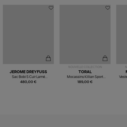
NOUVELLE COLLECTION
N
JEROME DREYFUSS
TORAL
Sac Bobi S Cuir Lamé
Mocassins Killian Sport
Veste
Champagne
Mousse
480,00 €
189,00 €