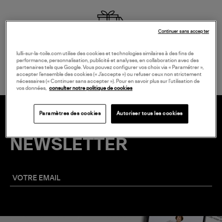
Continuer sans accepter
LIVRAISON GRATUITE
lulli-sur-la-toile.com utilise des cookies et technologies similaires à des fins de
à partir de 150 € d'achat*
performance, personnalisation, publicité et analyses, en collaboration avec des
partenaires tels que Google. Vous pouvez configurer vos choix via « Paramétrer »,
accepter l’ensemble des cookies (« J’accepte ») ou refuser ceux non strictement
nécessaires (« Continuer sans accepter »). Pour en savoir plus sur l’utilisation de
vos données,
consulter notre politique de cookies
Paramètres des cookies
Autoriser tous les cookies
20 € EN VOUS INSCRIVANT À LA
NEWSLETTER