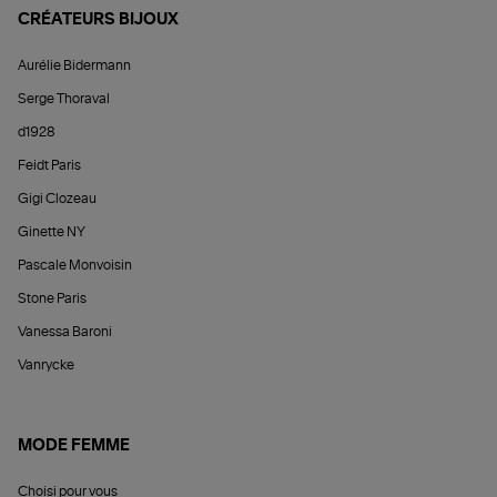
CRÉATEURS BIJOUX
Aurélie Bidermann
Serge Thoraval
d1928
Feidt Paris
Gigi Clozeau
Ginette NY
Pascale Monvoisin
Stone Paris
Vanessa Baroni
Vanrycke
MODE FEMME
Choisi pour vous