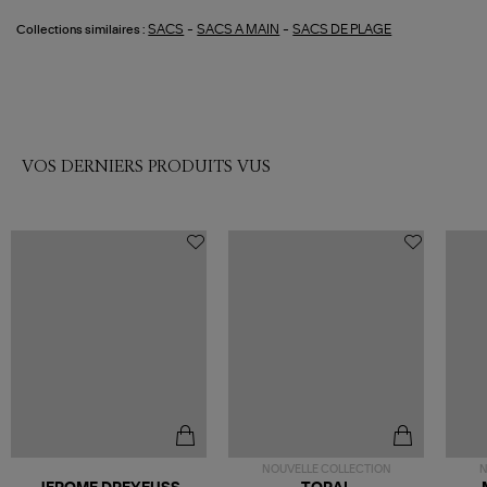
-
-
SACS
SACS A MAIN
SACS DE PLAGE
Collections similaires :
VOS DERNIERS PRODUITS VUS
NOUVELLE COLLECTION
N