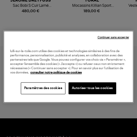
JEROME DREYFUSS
TORAL
Sac Bobi S Cuir Lamé
Mocassins Killian Sport
Veste
Champagne
Mousse
480,00 €
189,00 €
Continuer sans accepter
lulli-sur-la-toile.com utilise des cookies et technologies similaires à des fins de
performance, personnalisation, publicité et analyses, en collaboration avec des
partenaires tels que Google. Vous pouvez configurer vos choix via « Paramétrer »,
accepter l’ensemble des cookies (« J’accepte ») ou refuser ceux non strictement
nécessaires (« Continuer sans accepter »). Pour en savoir plus sur l’utilisation de
vos données,
consulter notre politique de cookies
Paramètres des cookies
Autoriser tous les cookies
LIVRAISON GRATUITE
à partir de 150 € d'achat*