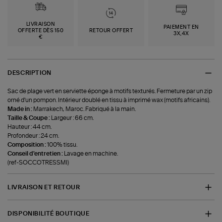
LIVRAISON
PAIEMENT EN
OFFERTE DÈS 150
RETOUR OFFERT
3X,4X
€
DESCRIPTION
Sac de plage vert en serviette éponge à motifs texturés. Fermeture par un zip
orné d'un pompon. Intérieur doublé en tissu à imprimé wax (motifs africains).
Made in :
Marrakech, Maroc. Fabriqué à la main.
Taille & Coupe :
Largeur : 66 cm.
Hauteur : 44 cm.
Profondeur : 24 cm.
Composition :
100% tissu.
Conseil d'entretien :
Lavage en machine.
(ref-SOCCOTRESSMI)
LIVRAISON ET RETOUR
DISPONIBILITÉ BOUTIQUE