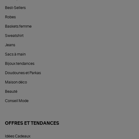
Best-Sellers
Robes
Baskets femme
Sweatshirt
Jeans
Sacs à main
Bijoux tendances
Doudounes et Parkas
Maison déco
Beauté
Conseil Mode
OFFRES ET TENDANCES
Idées Cadeaux