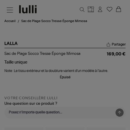
Aller au contenu principal
Accueil
Sac de Plage Socco Tresse Éponge Mimosa
LALLA
Partager
Sac
Sac de Plage Socco Tresse Éponge Mimosa
169,00 €
de
Plage
Taille
unique
Socco
Note : Le tissu extérieur et la doublure varient d'un modèle à l'autre.
Tresse
Éponge
Épuisé
Mimosa
VOTRE CONSEILLÈRE LULLI
Une question sur ce produit ?