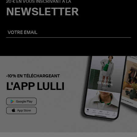
20 € EN VOUS INSCRIVANT À LA
NEWSLETTER
-10% EN TÉLÉCHARGEANT
L'APP LULLI