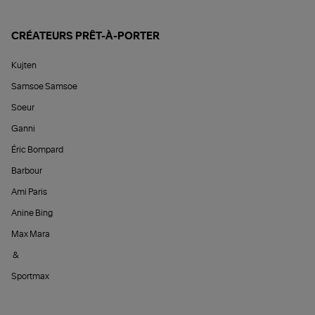
CRÉATEURS PRÊT-À-PORTER
Kujten
Samsoe Samsoe
Soeur
Ganni
Éric Bompard
Barbour
Ami Paris
Anine Bing
Max Mara
&
Sportmax