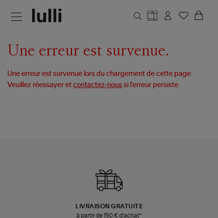
Aller au contenu principal
Une erreur est survenue.
Une erreur est survenue lors du chargement de cette page.
Veuillez réessayer et
contactez-nous
si l’erreur persiste.
LIVRAISON GRATUITE
à partir de 150 € d'achat*