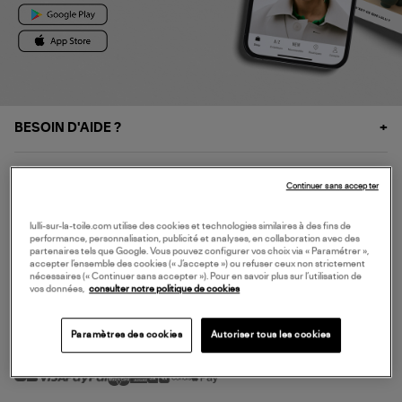
BESOIN D'AIDE ?
À PROPOS
Continuer sans accepter
NOS SERVICES
lulli-sur-la-toile.com utilise des cookies et technologies similaires à des fins de
performance, personnalisation, publicité et analyses, en collaboration avec des
partenaires tels que Google. Vous pouvez configurer vos choix via « Paramétrer »,
accepter l’ensemble des cookies (« J’accepte ») ou refuser ceux non strictement
SERVICE CLIENT
nécessaires (« Continuer sans accepter »). Pour en savoir plus sur l’utilisation de
vos données,
consulter notre politique de cookies
Paramètres des cookies
Autoriser tous les cookies
MODE DE PAIEMENT