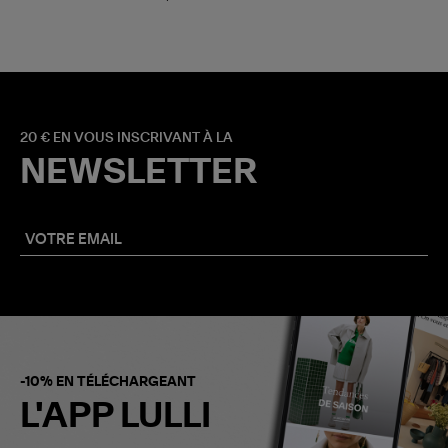
20 € EN VOUS INSCRIVANT À LA
NEWSLETTER
-10% EN TÉLÉCHARGEANT
L'APP LULLI