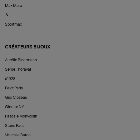
Max Mara
&
Sportmax
CRÉATEURS BIJOUX
Aurélie Bidermann
Serge Thoraval
d1928
Feidt Paris
Gigi Clozeau
Ginette NY
Pascale Monvoisin
Stone Paris
Vanessa Baroni