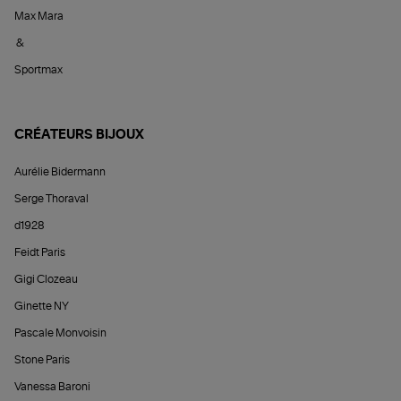
Max Mara
&
Sportmax
CRÉATEURS BIJOUX
Aurélie Bidermann
Serge Thoraval
d1928
Feidt Paris
Gigi Clozeau
Ginette NY
Pascale Monvoisin
Stone Paris
Vanessa Baroni