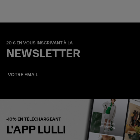
20 € EN VOUS INSCRIVANT À LA
NEWSLETTER
-10% EN TÉLÉCHARGEANT
L'APP LULLI