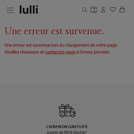
Aller au contenu principal
Une erreur est survenue.
Une erreur est survenue lors du chargement de cette page.
Veuillez réessayer et
contactez-nous
si l’erreur persiste.
LIVRAISON GRATUITE
à partir de 150 € d'achat*