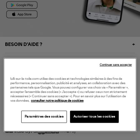
BESOIN D'AIDE ?
À PROPOS
Continuer sans accepter
NOS SERVICES
lulli-sur-la-toile.com utilise des cookies et technologies similaires à des fins de
performance, personnalisation, publicité et analyses, en collaboration avec des
partenaires tels que Google. Vous pouvez configurer vos choix via « Paramétrer »,
accepter l’ensemble des cookies (« J’accepte ») ou refuser ceux non strictement
SERVICE CLIENT
nécessaires (« Continuer sans accepter »). Pour en savoir plus sur l’utilisation de
vos données,
consulter notre politique de cookies
Paramètres des cookies
Autoriser tous les cookies
MODE DE PAIEMENT