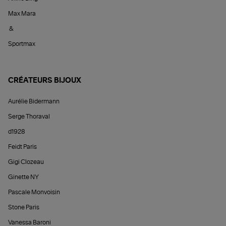
Max Mara
&
Sportmax
CRÉATEURS BIJOUX
Aurélie Bidermann
Serge Thoraval
d1928
Feidt Paris
Gigi Clozeau
Ginette NY
Pascale Monvoisin
Stone Paris
Vanessa Baroni