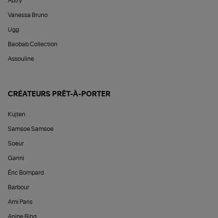
Autry
Vanessa Bruno
Ugg
Baobab Collection
Assouline
CRÉATEURS PRÊT-À-PORTER
Kujten
Samsoe Samsoe
Soeur
Ganni
Éric Bompard
Barbour
Ami Paris
Anine Bing