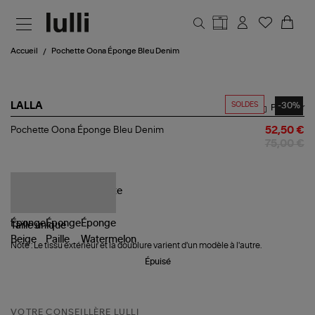
Aller au contenu principal
Accueil
Pochette Oona Éponge Bleu Denim
SOLDES
-30%
LALLA
Partager
Pochette
Pochette Oona Éponge Bleu Denim
52,50 €
Oona
75,00 €
Éponge
Bleu
Denim
Taille
unique
Note : Le tissu extérieur et la doublure varient d'un modèle à l'autre.
Épuisé
VOTRE CONSEILLÈRE LULLI