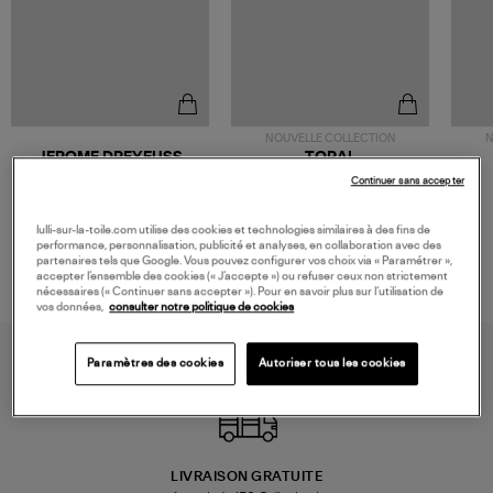
NOUVELLE COLLECTION
N
JEROME DREYFUSS
TORAL
Sac Bobi S Cuir Lamé
Mocassins Killian Sport
Continuer sans accepter
Champagne
Mousse
480,00 €
189,00 €
lulli-sur-la-toile.com utilise des cookies et technologies similaires à des fins de
performance, personnalisation, publicité et analyses, en collaboration avec des
partenaires tels que Google. Vous pouvez configurer vos choix via « Paramétrer »,
accepter l’ensemble des cookies (« J’accepte ») ou refuser ceux non strictement
nécessaires (« Continuer sans accepter »). Pour en savoir plus sur l’utilisation de
vos données,
consulter notre politique de cookies
Paramètres des cookies
Autoriser tous les cookies
LIVRAISON GRATUITE