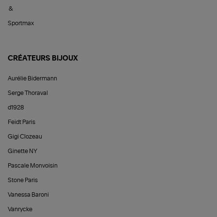
&
Sportmax
CRÉATEURS BIJOUX
Aurélie Bidermann
Serge Thoraval
d1928
Feidt Paris
Gigi Clozeau
Ginette NY
Pascale Monvoisin
Stone Paris
Vanessa Baroni
Vanrycke