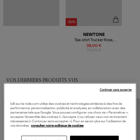
-50%
NEWTONE
Tee-shirt Trucker Rose,
Exclusivité Lulli
38,00 €
76,00 €
VOS DERNIERS PRODUITS VUS
Continuer sans accepter
lulli-sur-la-toile.com utilise des cookies et technologies similaires à des fins de
performance, personnalisation, publicité et analyses, en collaboration avec des
partenaires tels que Google. Vous pouvez configurer vos choix via « Paramétrer »,
accepter l’ensemble des cookies (« J’accepte ») ou refuser ceux non strictement
nécessaires (« Continuer sans accepter »). Pour en savoir plus sur l’utilisation de
vos données,
consulter notre politique de cookies