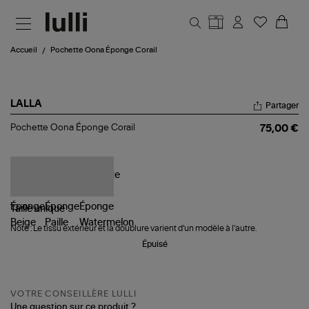
Aller au contenu principal
Accueil
Pochette Oona Éponge Corail
LALLA
Partager
Pochette
Pochette Oona Éponge Corail
75,00 €
Oona
Éponge
Corail
Taille
unique
Note : Le tissu extérieur et la doublure varient d'un modèle à l'autre.
Épuisé
VOTRE CONSEILLÈRE LULLI
Une question sur ce produit ?