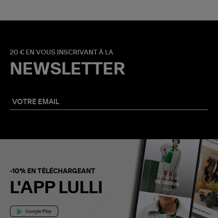
20 € EN VOUS INSCRIVANT À LA
NEWSLETTER
-10% EN TÉLÉCHARGEANT
L'APP LULLI