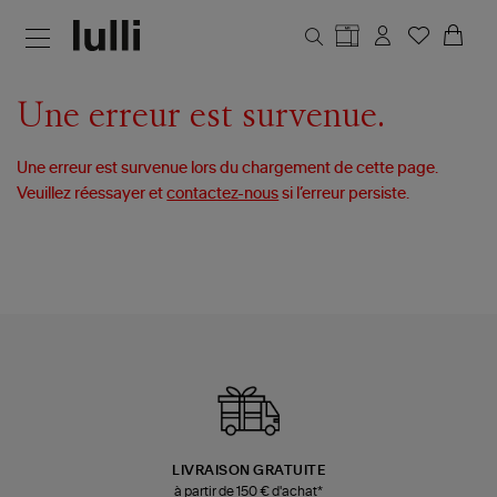
Aller au contenu principal
Une erreur est survenue.
Une erreur est survenue lors du chargement de cette page.
Veuillez réessayer et
contactez-nous
si l’erreur persiste.
LIVRAISON GRATUITE
à partir de 150 € d'achat*