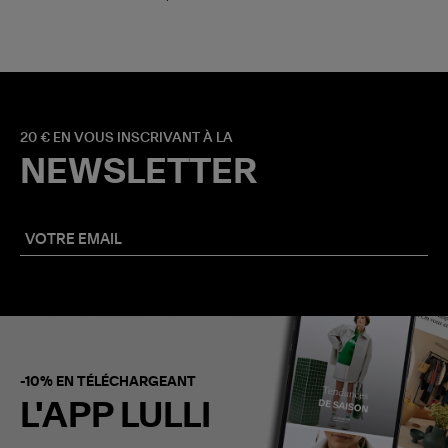
20 € EN VOUS INSCRIVANT À LA
NEWSLETTER
-10% EN TÉLÉCHARGEANT
L'APP LULLI