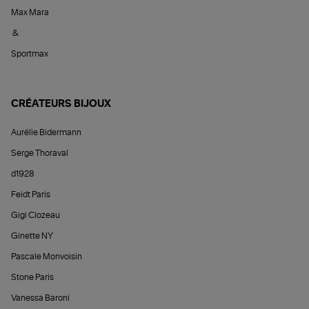
Max Mara
&
Sportmax
CRÉATEURS BIJOUX
Aurélie Bidermann
Serge Thoraval
d1928
Feidt Paris
Gigi Clozeau
Ginette NY
Pascale Monvoisin
Stone Paris
Vanessa Baroni