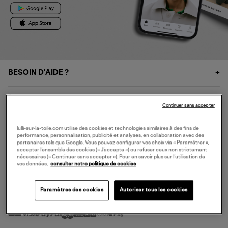
BESOIN D'AIDE ?
À PROPOS
Continuer sans accepter
NOS SERVICES
lulli-sur-la-toile.com utilise des cookies et technologies similaires à des fins de
performance, personnalisation, publicité et analyses, en collaboration avec des
partenaires tels que Google. Vous pouvez configurer vos choix via « Paramétrer »,
accepter l’ensemble des cookies (« J’accepte ») ou refuser ceux non strictement
SERVICE CLIENT
nécessaires (« Continuer sans accepter »). Pour en savoir plus sur l’utilisation de
vos données,
consulter notre politique de cookies
Paramètres des cookies
Autoriser tous les cookies
MODE DE PAIEMENT